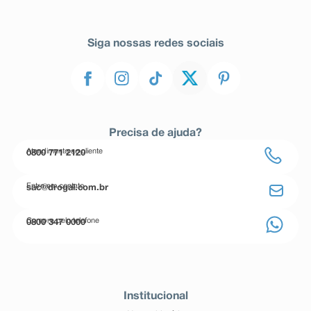
Siga nossas redes sociais
Precisa de ajuda?
Atendimento ao cliente
0800 771 2120
Entre em contato
sac@drogal.com.br
Compre pelo telefone
0800 347 0000
Institucional