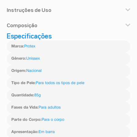
Instruções de Uso
1. Aplique nas mãos, corpo ou região desejada até criar
Composição
uma pequena espuma.
2. Enxágue em seguida.
Especificações
Sodium Oleate / Sodium Palmitate / Sodium Laurate
(Jabón de sodio), Aqua, Glycerin, Parfum, Sodium
Marca
:
Protex
Chloride, Linum Usitatissimum (Linseed) Seed Oil,
Titanium Dioxide, Tetrasodium EDTA, Etidronic Acid, CI
47005, Propolis Extract, CI 15510, Hexyl Cinnamal,
Gênero
:
Unissex
Linalool, Coumarin, Butylphenyl Methylpropional,
Limonene, Citronellol, Alpha-Isomethyl Ionone,
Origem
:
Nacional
Geraniol.
Tipo de Pele
:
Para todos os tipos de pele
Quantidade
:
85g
Fases da Vida
:
Para adultos
Parte do Corpo
:
Para o corpo
Apresentação
:
Em barra