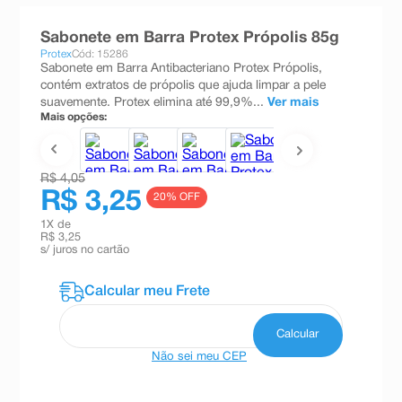
8
º
teste gravidez
Sabonete em Barra Protex Própolis 85g
9
º
esmalte
Protex
Cód: 15286
Sabonete em Barra Antibacteriano Protex Própolis,
10
º
absorvente
contém extratos de própolis que ajuda limpar a pele
suavemente. Protex elimina até 99,9%...
Ver mais
Mais opções:
R$ 4,05
R$ 3,25
20
% OFF
1
X de
R$ 3,25
s/ juros no cartão
Não sei meu CEP