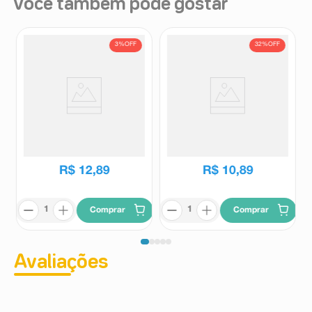
Você também pode gostar
3%
OFF
32%
OFF
Sabonete em Barra Dove
Kit Sabonete em Barra Above
Intense Hydration 135g
Cream Original 6 Unidades 75g
Dove
Above
R$
13
,
29
R$
15
,
99
R$
12
,
89
R$
10
,
89
Comprar
Comprar
Avaliações