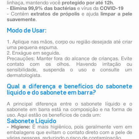
linhaça, mantendo você
protegido por até 12h
.
-
Elimina 99,9% das bactérias
e vírus da
COVID-19
- Contém
extratos de própolis
e ajuda
limpar a pele
suavemente
.
Modo de Usar:
1. Aplique nas mãos, corpo ou região desejada até criar
uma pequena espuma.
2. Enxágue em seguida.
Precauções: Manter fora do alcance de crianças. Evite
contato com os olhos. Havendo irritação ou
sensibilidade, suspenda o uso e consulte um
dermatologista.
Qual a diferença e benefícios do sabonete
líquido e do sabonete em barra?
A principal diferença entre o sabonete líquido e o
sabonete em barra está na composição e na forma de
uso. Aqui estão os benefícios de cada um:
Sabonete Líquido
- Higiene:
É mais higiênico, pois geralmente vem em
embalagens que evitam o contato direto com a pele de
várias pessoas, reduzindo o risco de contaminação.