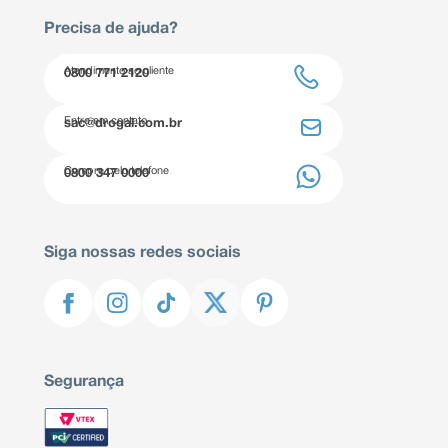
Precisa de ajuda?
Atendimento ao cliente
0800 771 2120
Entre em contato
sac@drogal.com.br
Compre pelo telefone
0800 347 0000
Siga nossas redes sociais
Segurança