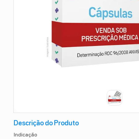
9
º
absorvente
10
º
shampoo
Descrição do Produto
Indicação