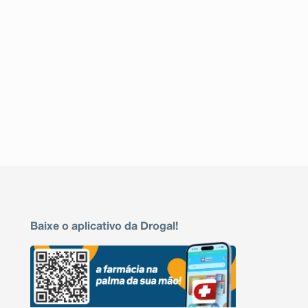
necrólise epidérmica tóxica* (descamação grave da ca
urinária* (dificuldade em urinar), ginecomastia* (
suicida*, ideação suicida (pensamento ou ideia de se ma
Reação Desconhecida: Depressão respiratória.
* Reações relatadas no período pós-comercialização.
Informe ao seu médico, cirurgião dentista ou farmac
indesejáveis pelo uso do medicamento. Informe t
serviço de atendimento.
Baixe o aplicativo da Drogal!