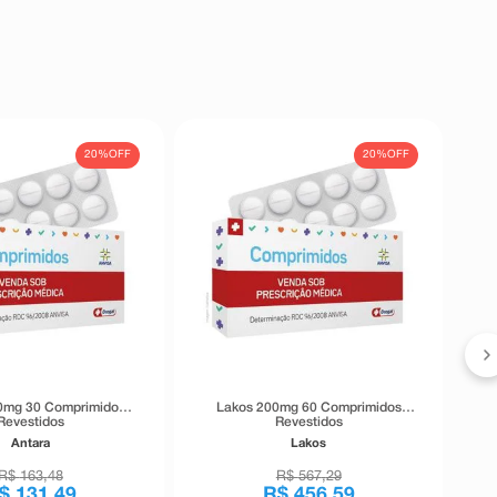
20%
OFF
20%
OFF
0mg 30 Comprimidos
Lakos 200mg 60 Comprimidos
Revestidos
Revestidos
Antara
Lakos
R$
163
,
48
R$
567
,
29
$
131
,
49
R$
456
,
59