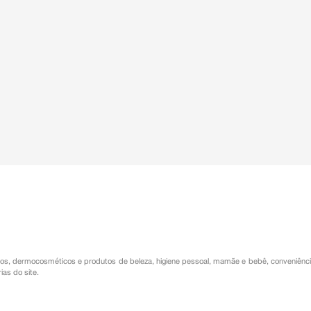
os
,
dermocosméticos e produtos de beleza
,
higiene pessoal
,
mamãe e bebê
,
conveniênc
ias do site.