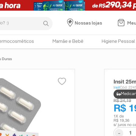
:)
Meu
Nossas lojas
ermocosméticos
Mamãe e Bebê
Higiene Pessoal
s Duras
Insit 25
Insit
Cód: 224
Medicam
R$ 24,19
R$ 1
1
X de
R$ 19,36
s/ juros no c
-