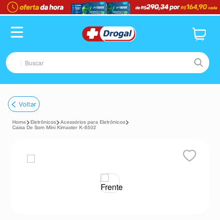
TERMOS MAIS BUSCADOS
1
º
fralda
2
º
pampers confort sec max
Buscar
3
º
dipirona
4
º
lenço umedecido
TERMOS MAIS BUSCADOS
Voltar
5
º
tadalafila
1
º
fralda
6
º
minoxidil
Eletrônicos
Acessórios para Eletrônicos
2
º
pampers confort sec max
Caixa De Som Mini Kimaster K-8502
7
º
desodorante
3
º
dipirona
8
º
absorvente
4
º
lenço umedecido
9
º
teste gravidez
5
º
tadalafila
10
º
esmalte
6
º
minoxidil
7
º
desodorante