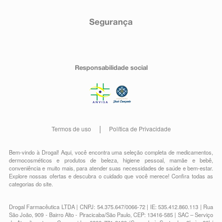
Segurança
Responsabilidade social
Termos de uso
Política de Privacidade
Bem-vindo à Drogal! Aqui, você encontra uma seleção completa de
medicamentos
,
dermocosméticos e produtos de beleza
,
higiene pessoal
,
mamãe e bebê
,
conveniência
e muito mais, para atender suas necessidades de saúde e bem-estar.
Explore nossas ofertas e descubra o cuidado que você merece!
Confira todas as
categorias do site.
Drogal Farmacêutica LTDA | CNPJ: 54.375.647/0066-72 | IE: 535.412.860.113 | Rua
São João, 909 - Bairro Alto - Piracicaba/São Paulo, CEP: 13416-585 | SAC – Serviço