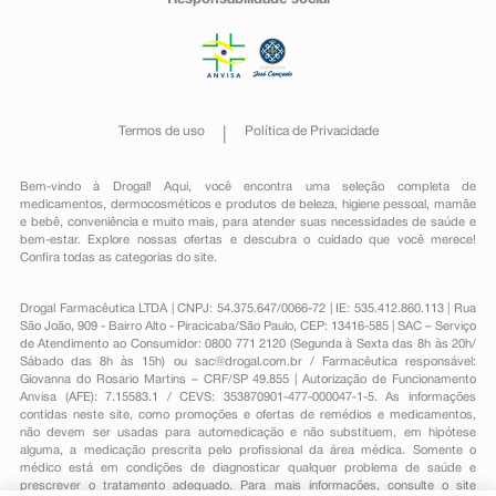
Responsabilidade social
Termos de uso
Política de Privacidade
Bem-vindo à Drogal! Aqui, você encontra uma seleção completa de
medicamentos
,
dermocosméticos e produtos de beleza
,
higiene pessoal
,
mamãe
e bebê
,
conveniência
e muito mais, para atender suas necessidades de saúde e
bem-estar. Explore nossas ofertas e descubra o cuidado que você merece!
Confira todas as categorias do site.
Drogal Farmacêutica LTDA | CNPJ: 54.375.647/0066-72 | IE: 535.412.860.113 | Rua
São João, 909 - Bairro Alto - Piracicaba/São Paulo, CEP: 13416-585 | SAC – Serviço
de Atendimento ao Consumidor: 0800 771 2120 (Segunda à Sexta das 8h às 20h/
Sábado das 8h às 15h) ou
sac@drogal.com.br
/ Farmacêutica responsável:
Giovanna do Rosario Martins – CRF/SP 49.855 | Autorização de Funcionamento
Anvisa (AFE): 7.15583.1 / CEVS: 353870901-477-000047-1-5. As informações
contidas neste site, como promoções e ofertas de remédios e medicamentos,
não devem ser usadas para automedicação e não substituem, em hipótese
alguma, a medicação prescrita pelo profissional da área médica. Somente o
médico está em condições de diagnosticar qualquer problema de saúde e
prescrever o tratamento adequado. Para mais informações, consulte o site