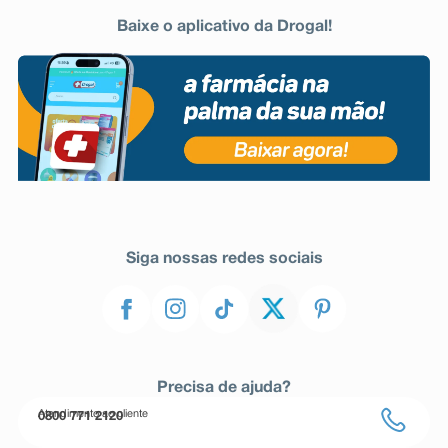
Baixe o aplicativo da Drogal!
Siga nossas redes sociais
Precisa de ajuda?
Atendimento ao cliente
0800 771 2120