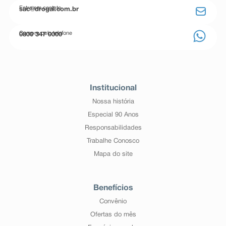
Entre em contato
sac@drogal.com.br
Compre pelo telefone
0800 347 0000
Institucional
Nossa história
Especial 90 Anos
Responsabilidades
Trabalhe Conosco
Mapa do site
Benefícios
Convênio
Ofertas do mês