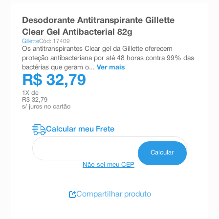
8
º
teste gravidez
Desodorante Antitranspirante Gillette
9
º
esmalte
Clear Gel Antibacterial 82g
Gillette
Cód: 17409
10
º
absorvente
Os antitranspirantes Clear gel da Gillette oferecem
proteção antibacteriana por até 48 horas contra 99% das
bactérias que geram o...
Ver mais
R$ 32,79
1
X de
R$ 32,79
s/ juros no cartão
Não sei meu CEP
Compartilhar produto