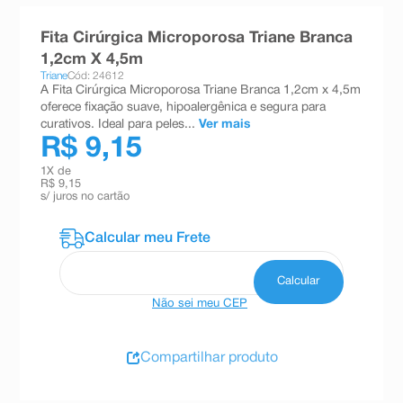
8
º
teste gravidez
Fita Cirúrgica Microporosa Triane Branca
9
º
esmalte
1,2cm X 4,5m
Triane
Cód: 24612
10
º
absorvente
A Fita Cirúrgica Microporosa Triane Branca 1,2cm x 4,5m
oferece fixação suave, hipoalergênica e segura para
curativos. Ideal para peles...
Ver mais
R$ 9,15
1
X de
R$ 9,15
s/ juros no cartão
Não sei meu CEP
Compartilhar produto