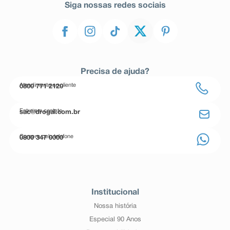
Siga nossas redes sociais
Precisa de ajuda?
Atendimento ao cliente
0800 771 2120
Entre em contato
sac@drogal.com.br
Compre pelo telefone
0800 347 0000
Institucional
Nossa história
Especial 90 Anos