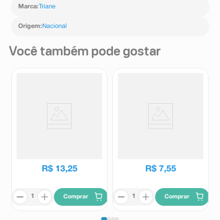
Marca
:
Triane
Origem
:
Nacional
Você também pode gostar
Fita Micropore Nexcare Bege -
Esparadrapo Impermeável
12mm x 4,5m
Cremer Bege 1,2cm x 3cm 1
Unidade
Nexcare
Cremer
R$
13
,
25
R$
7
,
55
Comprar
Comprar