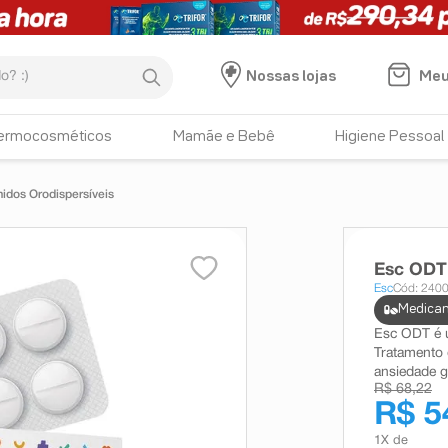
:)
Meu
Nossas lojas
ermocosméticos
Mamãe e Bebê
Higiene Pessoal
dos Orodispersíveis
Esc ODT
Esc
Cód: 240
Medicam
Esc ODT é 
Tratamento 
ansiedade g
R$ 68,22
R$ 5
1
X de