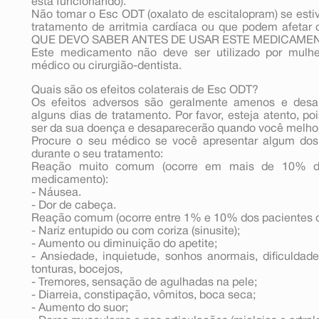
está funcionando).
Não tomar o Esc ODT (oxalato de escitalopram) se est
tratamento de arritmia cardíaca ou que podem afetar o
QUE DEVO SABER ANTES DE USAR ESTE MEDICAMEN
Este medicamento não deve ser utilizado por mulhe
médico ou cirurgião-dentista.
Quais são os efeitos colaterais de Esc ODT?
Os efeitos adversos são geralmente amenos e des
alguns dias de tratamento. Por favor, esteja atento, 
ser da sua doença e desaparecerão quando você melhor
Procure o seu médico se você apresentar algum dos 
durante o seu tratamento:
Reação muito comum (ocorre em mais de 10% dos
medicamento):
- Náusea.
- Dor de cabeça.
Reação comum (ocorre entre 1% e 10% dos pacientes q
- Nariz entupido ou com coriza (sinusite);
- Aumento ou diminuição do apetite;
- Ansiedade, inquietude, sonhos anormais, dificuldade
tonturas, bocejos,
- Tremores, sensação de agulhadas na pele;
- Diarreia, constipação, vômitos, boca seca;
- Aumento do suor;