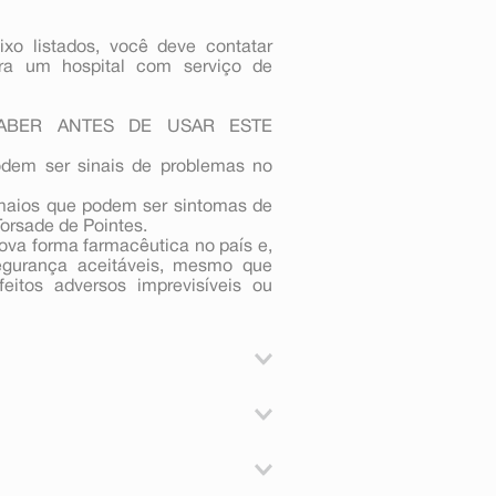
xo listados, você deve contatar
ra um hospital com serviço de
 SABER ANTES DE USAR ESTE
odem ser sinais de problemas no
smaios que podem ser sintomas de
orsade de Pointes.
va forma farmacêutica no país e,
egurança aceitáveis, mesmo que
feitos adversos imprevisíveis ou
depressão;
fobia;
citalopram) Não tomar o Esc ODT
TAG);
a qualquer um dos componentes
ial);
ão tomar o Esc ODT (oxalato de