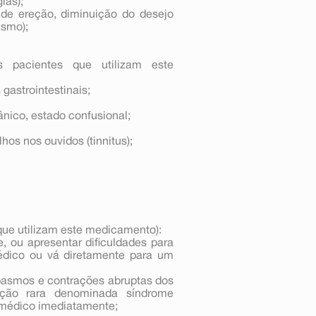
ias);
es de ereção, diminuição do desejo
asmo);
pacientes que utilizam este
gastrointestinais;
ânico, estado confusional;
hos nos ouvidos (tinnitus);
que utilizam este medicamento):
e, ou apresentar dificuldades para
 médico ou vá diretamente para um
spasmos e contrações abruptas dos
ção rara denominada síndrome
u médico imediatamente;