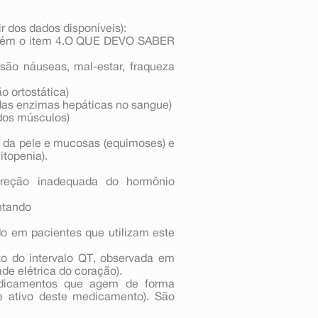
r dos dados disponíveis):
ambém o item 4.O QUE DEVO SABER
são náuseas, mal-estar, fraqueza
o ortostática)
das enzimas hepáticas no sangue)
dos músculos)
 da pele e mucosas (equimoses) e
topenia).
creção inadequada do hormônio
ntando
do em pacientes que utilizam este
o do intervalo QT, observada em
de elétrica do coração).
edicamentos que agem de forma
te ativo deste medicamento). São