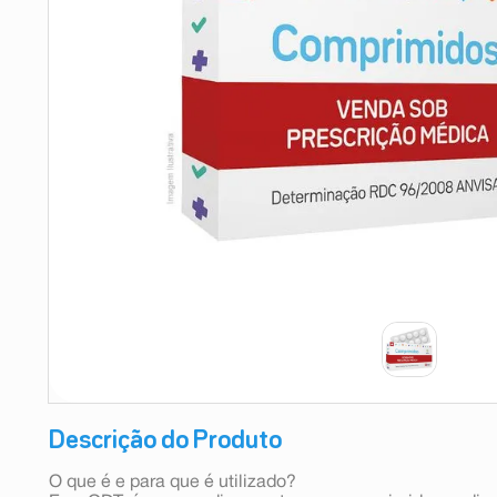
9
º
absorvente
10
º
shampoo
Descrição do Produto
O que é e para que é utilizado?