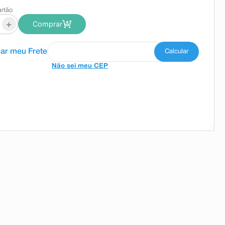
artão
+
Comprar
Não sei meu CEP