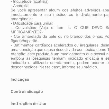
- Inquietude (acatisia)
- Anorexia
Se você apresentar algum dos efeitos adversos abai
imediatamente o seu médico ou ir diretamente pa
emergência:
- Dificuldade para urinar.
- Convulsões (Veja o item 4. O QUE DEVO
MEDICAMENTO?).
- Cor amarelada da pele ou no branco dos olhos. P
fígado/hepatite.
- Batimentos cardíacos acelerados ou irregulares, de
uma condição que causa risco à vida conhecida como T
Atenção: este produto é um medicamento que possui no
embora as pesquisas tenham indicado eficácia e s
indicado e utilizado corretamente, podem ocorrer e
desconhecidos. Nesse caso, informe seu médico.
Indicação
Esc ODT (oxalato de escitalopram) é indicado para:
Contraindicação
- Tratamento e prevenção da recaída ou recorrência da 
- Tratamento do transtorno do pânico, com ou sem agora
Contraindicações do uso de Esc ODT (oxalato de es
- Tratamento do transtorno de ansiedade generalizada (
Instruções de Uso
(oxalato de escitalopram) se você for alérgico 
- Tratamento do transtorno de ansiedade social (fobia soc
mencionados anteriormente (veja em COMPOSIÇÃO). N