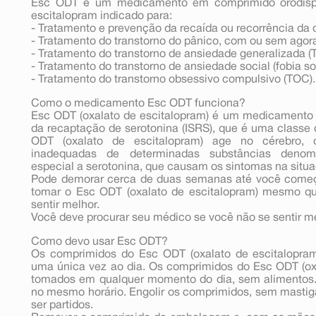
Esc ODT é um medicamento em comprimido orodispe
escitalopram indicado para:
- Tratamento e prevenção da recaída ou recorrência da 
- Tratamento do transtorno do pânico, com ou sem agora
- Tratamento do transtorno de ansiedade generalizada (
- Tratamento do transtorno de ansiedade social (fobia soc
- Tratamento do transtorno obsessivo compulsivo (TOC).
Como o medicamento Esc ODT funciona?
Esc ODT (oxalato de escitalopram) é um medicamento d
da recaptação de serotonina (ISRS), que é uma classe 
ODT (oxalato de escitalopram) age no cérebro, 
inadequadas de determinadas substâncias denom
especial a serotonina, que causam os sintomas na situ
Pode demorar cerca de duas semanas até você começa
tomar o Esc ODT (oxalato de escitalopram) mesmo q
sentir melhor.
Você deve procurar seu médico se você não se sentir mel
Como devo usar Esc ODT?
Os comprimidos do Esc ODT (oxalato de escitalopram)
uma única vez ao dia. Os comprimidos do Esc ODT (ox
tomados em qualquer momento do dia, sem alimentos.
no mesmo horário. Engolir os comprimidos, sem masti
ser partidos.