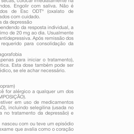
secas, colocar imediatamente na
ndos. Engolir com saliva. Não é
midos de Esc ODT® (oxalato de
ados com cuidado.
ia da depressão
ndendo da resposta individual, a
imo de 20 mg ao dia. Usualmente
antidepressiva. Após remissão dos
requerido para consolidação da
agorafobia
enas para iniciar o tratamento),
utica. Esta dose também pode ser
ico, se ele achar necessário.
lopram)
ê for alérgico a qualquer um dos
OMPOSIÇÃO).
estiver em uso de medicamentos
, incluindo selegilina (usada no
a no tratamento da depressão) e
ê nasceu com ou teve um episódio
, exame que avalia como o coração