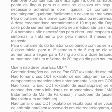
Remover o comprimido da embalagem e, com as mãos 
ponta da língua para que este se dissolva em segu
necessário administrar com líquidos. Os compri
escitalopram) quebram facilmente e devem ser manuse
Para o tratamento e prevenção da recaída ou recorrênc
A dose recomendada normalmente é 10 mg ao dia. Depe
dose pode ser aumentada pelo seu médico até um máx
2-4 semanas são necessárias para obter uma resposta 
sintomas, o tratamento por pelo menos 6 meses é 
resposta.
Para o tratamento do transtorno do pânico com ou sem 
A dose inicial para a 1ª semana é de 5 mg ao dia (ap
aumentada a seguir para 10 mg ao dia, a dose terapê
aumentada até um máximo de 20 mg ao dia pelo seu méd
Quem não deve usar Esc ODT?
Contraindicações do uso de Esc ODT (oxalato de escita
Não tomar o Esc ODT (oxalato de escitalopram) se voc
componentes mencionados anteriormente (veja em C
Não tomar o Esc ODT (oxalato de escitalopram) se 
conhecidos como inibidores da monoaminoxidase (IMAO)
tratamento de Mal de Parkinson), moclobemida (usad
linezolida (um antibiótico).
Não tomar o Esc ODT (oxalato de escitalopram) se voc
de arritmia cardíaca (observado em eletrocardiograma