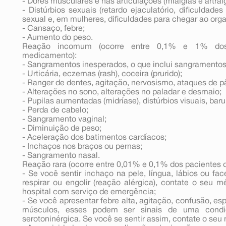
- Dores musculares e nas articulações (mialgias e artralg
- Distúrbios sexuais (retardo ejaculatório, dificuldad
sexual e, em mulheres, dificuldades para chegar ao org
- Cansaço, febre;
- Aumento do peso.
Reação incomum (ocorre entre 0,1% e 1% dos 
medicamento):
- Sangramentos inesperados, o que inclui sangramentos 
- Urticária, eczemas (rash), coceira (prurido);
- Ranger de dentes, agitação, nervosismo, ataques de p
- Alterações no sono, alterações no paladar e desmaio;
- Pupilas aumentadas (midríase), distúrbios visuais, barul
- Perda de cabelo;
- Sangramento vaginal;
- Diminuição de peso;
- Aceleração dos batimentos cardíacos;
- Inchaços nos braços ou pernas;
- Sangramento nasal.
Reação rara (ocorre entre 0,01% e 0,1% dos pacientes 
- Se você sentir inchaço na pele, língua, lábios ou fac
respirar ou engolir (reação alérgica), contate o seu
hospital com serviço de emergência;
- Se você apresentar febre alta, agitação, confusão, e
músculos, esses podem ser sinais de uma condi
serotoninérgica. Se você se sentir assim, contate o se