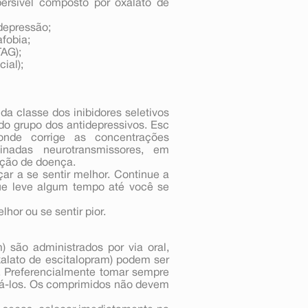
rsível composto por oxalato de
depressão;
fobia;
TAG);
ial);
a classe dos inibidores seletivos
do grupo dos antidepressivos. Esc
onde corrige as concentrações
inadas neurotransmissores, em
ação de doença.
r a se sentir melhor. Continue a
ue leve algum tempo até você se
hor ou se sentir pior.
 são administrados por via oral,
alato de escitalopram) podem ser
 Preferencialmente tomar sempre
gá-los. Os comprimidos não devem