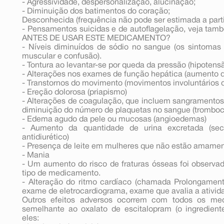
- Agressividade, despersonalização, alucinação;
- Diminuição dos batimentos do coração;
Desconhecida (frequência não pode ser estimada a parti
- Pensamentos suicidas e de autoflagelação, veja t
ANTES DE USAR ESTE MEDICAMENTO?
- Níveis diminuídos de sódio no sangue (os sintomas 
muscular e confusão).
- Tontura ao levantar-se por queda da pressão (hipotensã
- Alterações nos exames de função hepática (aumento 
- Transtornos do movimento (movimentos involuntários 
- Ereção dolorosa (priapismo)
- Alterações de coagulação, que incluem sangramentos
diminuição do número de plaquetas no sangue (tromboci
- Edema agudo da pele ou mucosas (angioedemas)
- Aumento da quantidade de urina excretada (se
antidiurético)
- Presença de leite em mulheres que não estão amame
- Mania
- Um aumento do risco de fraturas ósseas foi observa
tipo de medicamento.
- Alteração do ritmo cardíaco (chamada Prolongament
exame de eletrocardiograma, exame que avalia a ativida
Outros efeitos adversos ocorrem com todos os m
semelhante ao oxalato de escitalopram (o ingredien
eles: