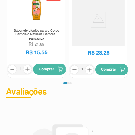
Sabonete Líquido para o Corpo
Sabonete Liquido Phebo Lima Da
Palmolive Naturals Camélia e
Persia 320ml
Óleo de Amendoas 650ml
Palmolive
Phebo
R$
21
,
89
R$
15
,
55
R$
28
,
25
Comprar
Comprar
Avaliações