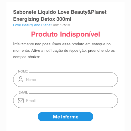
8
º
teste gravidez
Sabonete Líquido Love Beauty&Planet
9
º
esmalte
Energizing Detox 300ml
Love Beauty And Planet
Cód: 17513
10
º
absorvente