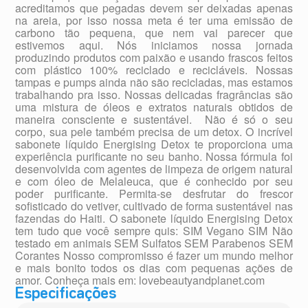
acreditamos que pegadas devem ser deixadas apenas
na areia, por isso nossa meta é ter uma emissão de
carbono tão pequena, que nem vai parecer que
estivemos aqui. Nós iniciamos nossa jornada
produzindo produtos com paixão e usando frascos feitos
com plástico 100% reciclado e recicláveis. Nossas
tampas e pumps ainda não são recicladas, mas estamos
trabalhando pra isso. Nossas delicadas fragrâncias são
uma mistura de óleos e extratos naturais obtidos de
maneira consciente e sustentável. Não é só o seu
corpo, sua pele também precisa de um detox. O incrível
sabonete líquido Energising Detox te proporciona uma
experiência purificante no seu banho. Nossa fórmula foi
desenvolvida com agentes de limpeza de origem natural
e com óleo de Melaleuca, que é conhecido por seu
poder purificante. Permita-se desfrutar do frescor
sofisticado do vetiver, cultivado de forma sustentável nas
fazendas do Haiti. O sabonete líquido Energising Detox
tem tudo que você sempre quis: SIM Vegano SIM Não
testado em animais SEM Sulfatos SEM Parabenos SEM
Corantes Nosso compromisso é fazer um mundo melhor
e mais bonito todos os dias com pequenas ações de
amor. Conheça mais em: lovebeautyandplanet.com
Especificações