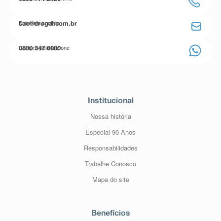
Entre em contato
sac@drogal.com.br
Compre pelo telefone
0800 347 0000
Institucional
Nossa história
Especial 90 Anos
Responsabilidades
Trabalhe Conosco
Mapa do site
Benefícios