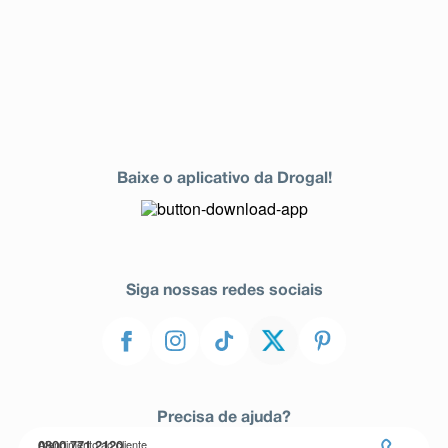
Baixe o aplicativo da Drogal!
Siga nossas redes sociais
Precisa de ajuda?
Atendimento ao cliente
0800 771 2120