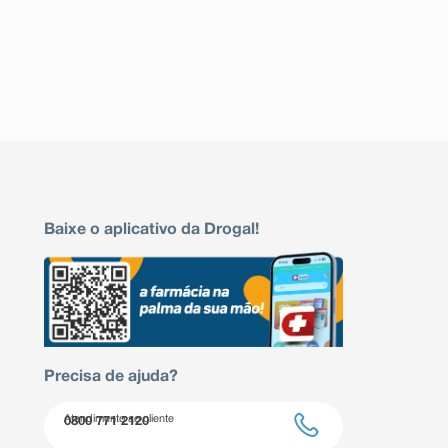
Baixe o aplicativo da Drogal!
Precisa de ajuda?
Atendimento ao cliente
0800 771 2120