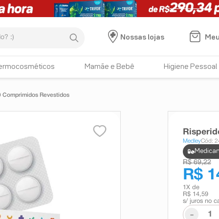
:)
Meu
Nossas lojas
ermocosméticos
Mamãe e Bebê
Higiene Pessoal
0 Comprimidos Revestidos
Risperi
Medley
Cód: 
Medicam
R$ 69,22
R$ 1
1
X de
R$ 14,59
s/ juros no c
-