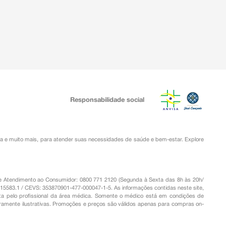
Responsabilidade social
ia
e muito mais, para atender suas necessidades de saúde e bem-estar. Explore
o de Atendimento ao Consumidor: 0800 771 2120 (Segunda à Sexta das 8h às 20h/
.15583.1 / CEVS: 353870901-477-000047-1-5. As informações contidas neste site,
a pelo profissional da área médica. Somente o médico está em condições de
eramente ilustrativas. Promoções e preços são válidos apenas para compras on-