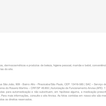
os
,
dermocosméticos e produtos de beleza
,
higiene pessoal
,
mamãe e bebê
,
conveniênc
ias do site.
Rua São João, 909 - Bairro Alto - Piracicaba/São Paulo, CEP: 13416-585 | SAC – Serviç
nna do Rosario Martins – CRF/SP 49.855 | Autorização de Funcionamento Anvisa (AFE): 7
s para automedicação e não substituem, em hipótese alguma, a medicação prescrit
Para mais informações, consulte o site Anvisa. As fotos contidas em nosso site são m
Todos os direitos reservados.