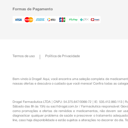
Formas de Pagamento
Termos de uso
Política de Privacidade
Bem-vindo à Drogal! Aqui, você encontra uma seleção completa de
medicament
nossas ofertas e descubra o cuidado que você merece!
Confira todas as categor
Drogal Farmacêutica LTDA | CNPJ: 54.375.647/0066-72 | IE: 535.412.860.113 | 
Sábado das 8h às 15h) ou
sac@drogal.com.br
/ Farmacêutica responsável: Giova
como promoções e ofertas de remédios e medicamentos, não devem ser usada
diagnosticar qualquer problema de saúde e prescrever o tratamento adequado. 
line, caso haja disponibilidade e estão sujeitos a alterações no decorrer do dia. 