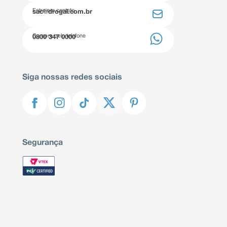
Entre em contato
sac@drogal.com.br
Compre pelo telefone
0800 347 0000
Siga nossas redes sociais
Segurança