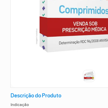
9
º
teste gravidez
10
º
esmalte
Descrição do Produto
Indicação