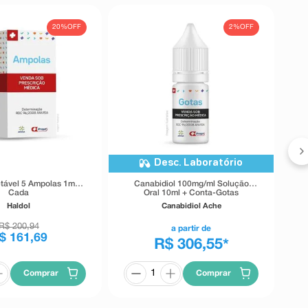
20%
OFF
2%
OFF
Desc. Laboratório
etável 5 Ampolas 1ml
Canabidiol 100mg/ml Solução
Cada
Oral 10ml + Conta-Gotas
Haldol
Canabidiol Ache
R$
200
,
94
a partir de
$
161
,
69
R$ 306,55
*
Comprar
Comprar