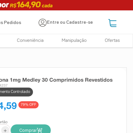
Entre ou Cadastre-se
s Pedidos
Conveniência
Manipulação
Ofertas
dona 1mg Medley 30 Comprimidos Revestidos
24237
ento Controlado
4,59
79
% OFF
artão
+
Comprar