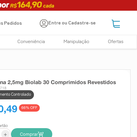
Entre ou Cadastre-se
s Pedidos
Conveniência
Manipulação
Ofertas
na 2,5mg Biolab 30 Comprimidos Revestidos
4718
ento Controlado
0,49
66
% OFF
artão
+
Comprar