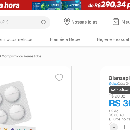
:)
Meu
Nossas lojas
ermocosméticos
Mamãe e Bebê
Higiene Pessoal
0 Comprimidos Revestidos
Olanzapi
Biolab
Cód: 2
Medicam
R$ 90,02
R$ 3
1
X de
R$ 30,49
s/ juros no c
-