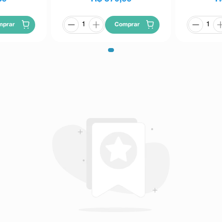
s relacionados à menstruação,
a, foram comuns (< 10% e > 1%),
exual e à mama foram incomuns (<
mprar
Comprar
 outras doenças mentais, eventos
mente associados à elevação da
anto que os eventos adversos
(< 1% a > 0,1%).
mergentes - até 52 semanas de
e Personalidade Limítrofe e Mania
inases hepáticas TGP e TGO foram
.
icose associada à demência, os
nados ao uso da olanzapina foram
uns (< 10% e > 1%) associados ao
onia.
a dopamina) associada com doença