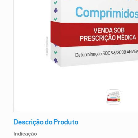
9
º
absorvente
10
º
shampoo
Descrição do Produto
Indicação