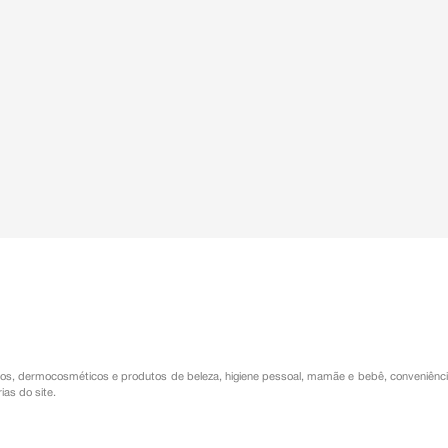
is esporádicos de triglicérides ≥
3 grupos de dose foram observadas
o-cego, de dose-fixa, comparando
em pacientes com esquizofrenia e
s de dose foram observadas nas 24
s, 405 mg/4 semanas e 300 mg/2
tes com esquizofrenia. Para
 observada para níveis normais de
 a ≥ 200 mg/dL).
pontâneos pós-comercialização com
studos clínicos de olanzapina.
 injeção de longa ação.
línicos em pacientes com mania
ato.
, aumento de apetite e tremores.
 VigiMed, disponível no Portal da
os
,
dermocosméticos e produtos de beleza
,
higiene pessoal
,
mamãe e bebê
,
conveniênc
ias do site.