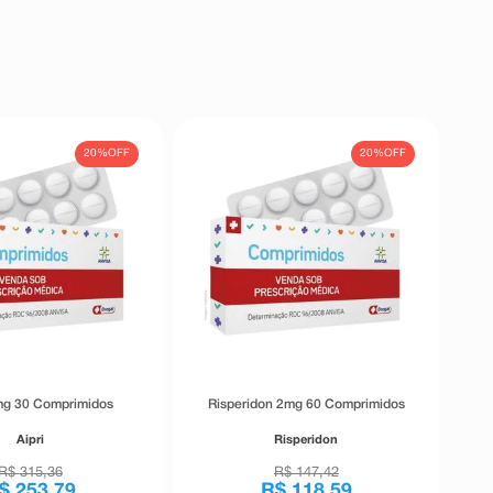
20%
OFF
20%
OFF
mg 30 Comprimidos
Risperidon 2mg 60 Comprimidos
Aipri
Risperidon
R$
315
,
36
R$
147
,
42
$
253
,
79
R$
118
,
59