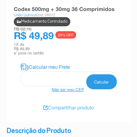
8
º
teste gravidez
Codex 500mg + 30mg 36 Comprimidos
União Química
Cód: 26072
9
º
absorvente
Medicamento Controlado
10
º
shampoo
R$ 62,16
R$ 49,89
20
% OFF
1
X de
R$ 49,89
s/ juros no cartão
Não sei meu CEP
Compartilhar produto
Descrição do Produto