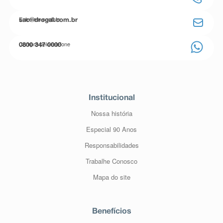
Entre em contato
sac@drogal.com.br
Compre pelo telefone
0800 347 0000
Institucional
Nossa história
Especial 90 Anos
Responsabilidades
Trabalhe Conosco
Mapa do site
Benefícios