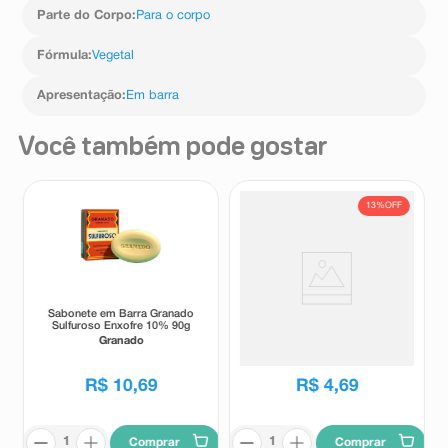
Parte do Corpo
:
Para o corpo
Fórmula
:
Vegetal
Apresentação
:
Em barra
Você também pode gostar
13%
OFF
Sabonete em Barra Granado
Sabonete em Barra Dove
Sulfuroso Enxofre 10% 90g
Original 90g
Granado
Dove
R$
5
,
39
R$
10
,
69
R$
4
,
69
Comprar
Comprar