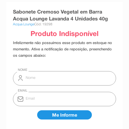
8
º
teste gravidez
Sabonete Cremoso Vegetal em Barra
9
º
esmalte
Acqua Lounge Lavanda 4 Unidades 40g
Acqua Lounge
Cód: 19298
10
º
absorvente