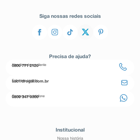
Siga nossas redes sociais
Precisa de ajuda?
Atendimento ao cliente
0800 771 2120
Entre em contato
sac@drogal.com.br
Compre pelo telefone
0800 347 0000
Institucional
Nossa história