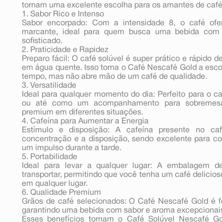
tornam uma excelente escolha para os amantes de café. 
1. Sabor Rico e Intenso
Sabor encorpado: Com a intensidade 8, o café ofe
marcante, ideal para quem busca uma bebida com 
sofisticado.
2. Praticidade e Rapidez
Preparo fácil: O café solúvel é super prático e rápido d
em água quente. Isso torna o Café Nescafé Gold a esc
tempo, mas não abre mão de um café de qualidade.
3. Versatilidade
Ideal para qualquer momento do dia: Perfeito para o c
ou até como um acompanhamento para sobremesas
premium em diferentes situações.
4. Cafeína para Aumentar a Energia
Estímulo e disposição: A cafeína presente no ca
concentração e a disposição, sendo excelente para c
um impulso durante a tarde.
5. Portabilidade
Ideal para levar a qualquer lugar: A embalagem 
transportar, permitindo que você tenha um café delicios
em qualquer lugar.
6. Qualidade Premium
Grãos de café selecionados: O Café Nescafé Gold é fe
garantindo uma bebida com sabor e aroma excepcionais
Esses benefícios tornam o Café Solúvel Nescafé Go