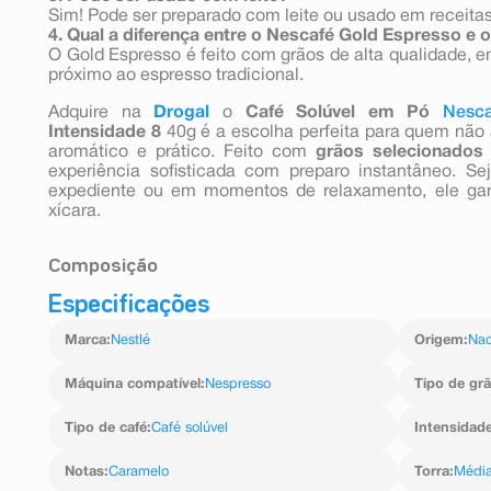
Sim! Pode ser preparado com leite ou usado em receita
4. Qual a diferença entre o Nescafé Gold Espresso e
O Gold Espresso é feito com grãos de alta qualidade, e
próximo ao espresso tradicional.
Adquire na
Drogal
o
Café Solúvel em Pó
Nesc
Intensidade 8
40g é a escolha perfeita para quem nã
aromático e prático. Feito com
grãos selecionados
experiência sofisticada com preparo instantâneo. S
expediente ou em momentos de relaxamento, ele gar
xícara.
Composição
Especificações
Café
Marca
:
Nestlé
Origem
:
Nac
Máquina compatível
:
Nespresso
Tipo de gr
Tipo de café
:
Café solúvel
Intensidad
Notas
:
Caramelo
Torra
:
Médi