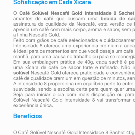
Sofisticação em Cada Xícara
O
Café Solúvel Nescafé Gold Intensidade 8 Sachet
amantes de
café
que buscam uma
bebida de sa
assinatura de qualidade da Nescafé, esta versão de
aprecia um café com mais corpo, aroma e sabor, sem p
a linha Nescafé Gold.
Feito com grãos de café selecionados e cuidadosamen
Intensidade 8 oferece uma experiência premium a cada x
é ideal para os momentos em que você deseja um café m
manhã, para uma pausa no trabalho ou para se reenergiz
Em sua embalagem prática de 40g, cada sachê é per
uma xícara de café de sabor forte e refinado. Não 
solúvel
Nescafé Gold oferece praticidade e conveniênc
café de qualidade premium em questão de minutos, se
A intensidade 8 proporciona um equilíbrio perfeito ent
suavidade, sendo a escolha certa para quem quer uma 
Seja para iniciar o dia com mais disposição ou pa
Solúvel Nescafé Gold Intensidade 8 vai transforma
experiência única.
Benefícios
O Café Solúvel Nescafé Gold Intensidade 8 Sachet 40g 