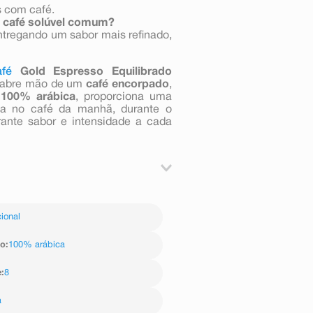
s com café.
 o café solúvel comum?
ntregando um sabor mais refinado,
afé
Gold Espresso Equilibrado
o abre mão de um
café encorpado
,
 100% arábica
, proporciona uma
eja no café da manhã, durante o
ante sabor e intensidade a cada
ional
ão
:
100% arábica
e
:
8
a