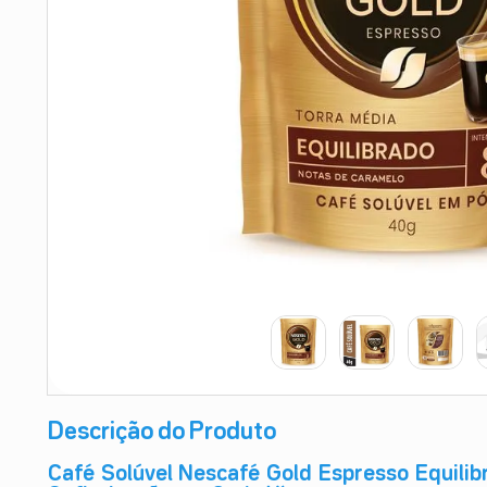
9
º
esmalte
10
º
absorvente
Descrição do Produto
Café Solúvel Nescafé Gold Espresso Equilib