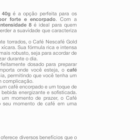
 40g
é a opção perfeita para os
bor forte e encorpado
. Com a
intensidade 8
é ideal para quem
erder a suavidade que caracteriza
te torrados, o Café Nescafé Gold
ícara. Sua fórmula rica e intensa
ais robusto, seja para acordar de
ar durante o dia.
feitamente dosado para preparar
importa onde você esteja, o
café
ia, permitindo que você tenha um
m complicação.
re um café encorpado e um toque de
bebida energizante e sofisticada.
ra um momento de prazer, o Café
r o seu momento de café em uma
oferece diversos benefícios que o