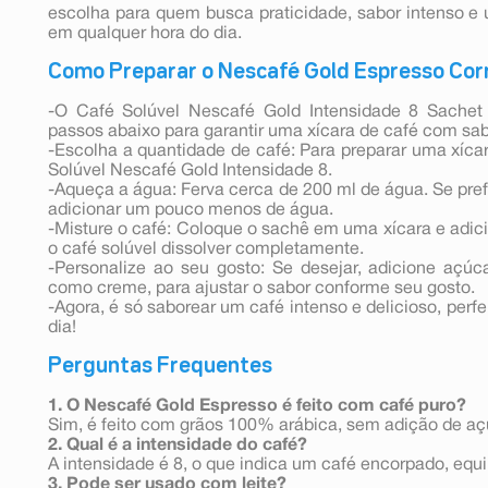
escolha para quem busca praticidade, sabor intenso e
em qualquer hora do dia.
Como Preparar o Nescafé Gold Espresso Co
-O Café Solúvel Nescafé Gold Intensidade 8 Sachet 
passos abaixo para garantir uma xícara de café com sab
-Escolha a quantidade de café: Para preparar uma xícar
Solúvel Nescafé Gold Intensidade 8.
-Aqueça a água: Ferva cerca de 200 ml de água. Se pref
adicionar um pouco menos de água.
-Misture o café: Coloque o sachê em uma xícara e adi
o café solúvel dissolver completamente.
-Personalize ao seu gosto: Se desejar, adicione açúc
como creme, para ajustar o sabor conforme seu gosto.
-Agora, é só saborear um café intenso e delicioso, per
dia!
Perguntas Frequentes
1. O Nescafé Gold Espresso é feito com café puro?
Sim, é feito com grãos 100% arábica, sem adição de aç
2. Qual é a intensidade do café?
A intensidade é 8, o que indica um café encorpado, equi
3. Pode ser usado com leite?