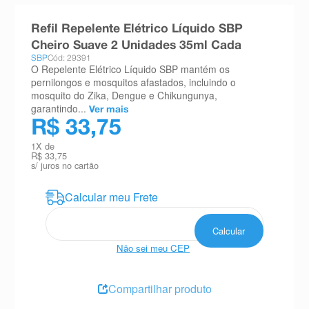
8
º
absorvente
Refil Repelente Elétrico Líquido SBP
9
º
teste gravidez
Cheiro Suave 2 Unidades 35ml Cada
SBP
Cód: 29391
10
º
esmalte
O Repelente Elétrico Líquido SBP mantém os
pernilongos e mosquitos afastados, incluindo o
mosquito do Zika, Dengue e Chikungunya,
garantindo...
Ver mais
R$ 33,75
1
X de
R$ 33,75
s/ juros no cartão
Não sei meu CEP
Compartilhar produto