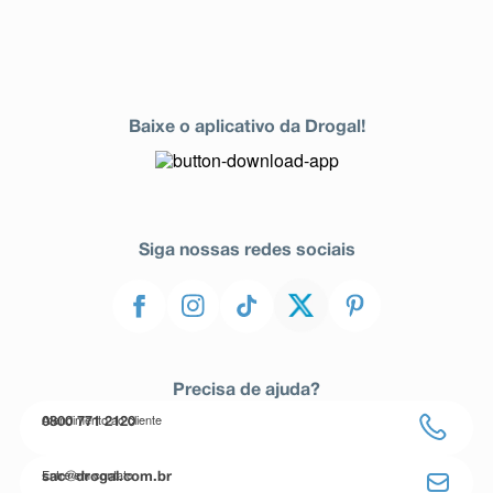
Baixe o aplicativo da Drogal!
Siga nossas redes sociais
Precisa de ajuda?
Atendimento ao cliente
0800 771 2120
Entre em contato
sac@drogal.com.br