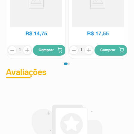
Repelente Aerossol Above
Loção Repelente Xô Inseto Kids
Protect 150ml
100ml
Above
Xô Inseto
R$
14
,
75
R$
17
,
55
Comprar
Comprar
Avaliações