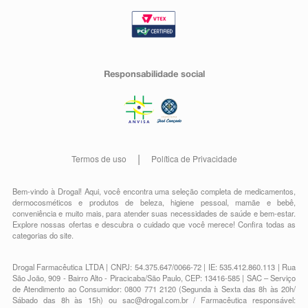
Responsabilidade social
Termos de uso
Política de Privacidade
Bem-vindo à Drogal! Aqui, você encontra uma seleção completa de
medicamentos
,
dermocosméticos e produtos de beleza
,
higiene pessoal
,
mamãe e bebê
,
conveniência
e muito mais, para atender suas necessidades de saúde e bem-estar.
Explore nossas ofertas e descubra o cuidado que você merece!
Confira todas as
categorias do site.
Drogal Farmacêutica LTDA | CNPJ: 54.375.647/0066-72 | IE: 535.412.860.113 | Rua
São João, 909 - Bairro Alto - Piracicaba/São Paulo, CEP: 13416-585 | SAC – Serviço
de Atendimento ao Consumidor: 0800 771 2120 (Segunda à Sexta das 8h às 20h/
Sábado das 8h às 15h) ou
sac@drogal.com.br
/ Farmacêutica responsável: