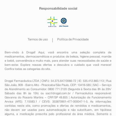
Responsabilidade social
Termos de uso
Política de Privacidade
Bem-vindo à Drogal! Aqui, você encontra uma seleção completa de
medicamentos
,
dermocosméticos e produtos de beleza
,
higiene pessoal
,
mamãe
e bebê
,
conveniência
e muito mais, para atender suas necessidades de saúde e
bem-estar. Explore nossas ofertas e descubra o cuidado que você merece!
Confira todas as categorias do site.
Drogal Farmacêutica LTDA | CNPJ: 54.375.647/0066-72 | IE: 535.412.860.113 | Rua
São João, 909 - Bairro Alto - Piracicaba/São Paulo, CEP: 13416-585 | SAC – Serviço
de Atendimento ao Consumidor: 0800 771 2120 (Segunda à Sexta das 8h às 20h/
Sábado das 8h às 15h) ou
sac@drogal.com.br
/ Farmacêutica responsável:
Giovanna do Rosario Martins – CRF/SP 49.855 | Autorização de Funcionamento
Anvisa (AFE): 7.15583.1 / CEVS: 353870901-477-000047-1-5. As informações
contidas neste site, como promoções e ofertas de remédios e medicamentos,
não devem ser usadas para automedicação e não substituem, em hipótese
alguma, a medicação prescrita pelo profissional da área médica. Somente o