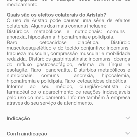
medicamento.
Quais são os efeitos colaterais do Aristab?
O uso de Aristab pode causar uma série de efeitos
colaterais. Alguns dos mais comuns incluem:
Distúrbios metabólicos e nutricionais: comuns 
anorexia, hipocalemia, hiponatremia e polidipsia.
Raro  cetoacidose diabética. Distúrbio
musculoesquelético e do tecido conjuntivo: incomuns 
fraqueza muscular, compressão muscular e mobilidade
reduzida. Distúrbios gastrintestinais: incomuns  doença
do refluxo gastroesofágico, edema de língua e
esofagite. Raro  pancreatite. Distúrbios metabólicos e
nutricionais: comuns  anorexia, hipocalemia,
hiponatremia e polidipsia. Raro  cetoacidose diabética.
Informe ao seu médico, cirurgião-dentista ou
farmacêutico o aparecimento de reações indesejáveis
pelo uso do medicamento. Informe também à empresa
através do seu serviço de atendimento.
Indicação
Contraindicação
Esquizofrenia