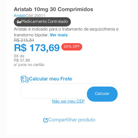
8
º
esmalte
Aristab 10mg 30 Comprimidos
Aristab
Cód: 20011
9
º
absorvente
Medicamento Controlado
10
º
shampoo
Aristab é indicado para o tratamento de esquizofrenia e
transtorno bipolar.
Ver mais
R$ 215,84
R$ 173,69
20
% OFF
3
X de
R$ 57,89
s/ juros no cartão
Não sei meu CEP
Compartilhar produto