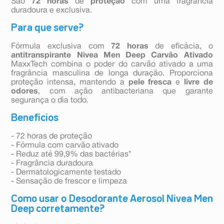
São
72 horas
de
proteção
com uma fragrância
duradoura e exclusiva.
Para que serve?
Fórmula exclusiva com
72 horas
de eficácia, o
antitranspirante Nivea Men Deep Carvão Ativado
MaxxTech combina o poder do carvão ativado a uma
fragrância masculina de longa duração. Proporciona
proteção intensa, mantendo a
pele fresca
e
livre de
odores
, com ação antibacteriana que garante
segurança o dia todo.
Benefícios
- 72 horas de proteção
- Fórmula com carvão ativado
- Reduz até 99,9% das bactérias*
- Fragrância duradoura
- Dermatologicamente testado
- Sensação de frescor e limpeza
Como usar o Desodorante Aerosol Nivea Men
Deep corretamente?