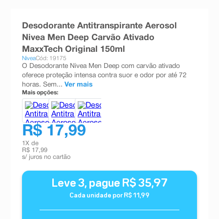
8
º
teste gravidez
Desodorante Antitranspirante Aerosol
9
º
absorvente
Nivea Men Deep Carvão Ativado
10
º
shampoo
MaxxTech Original 150ml
Nivea
Cód: 19175
O Desodorante Nivea Men Deep com carvão ativado
oferece proteção intensa contra suor e odor por até 72
horas. Sem...
Ver mais
Mais opções:
R$ 17,99
1
X de
R$ 17,99
s/ juros no cartão
Leve
3
, pague
R$
35
,
97
Cada unidade por
R$
11
,
99