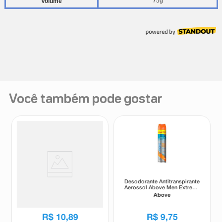
Você também pode gostar
Desodorante Antitranspirante
Desodorante Antitranspirante
Aerosol Above Men Extreme
Aerossol Above Men Extreme
Invisible 72h 250ml
Invisible Sport 72h 200ml
Above
Above
R$
10
,
89
R$
9
,
75