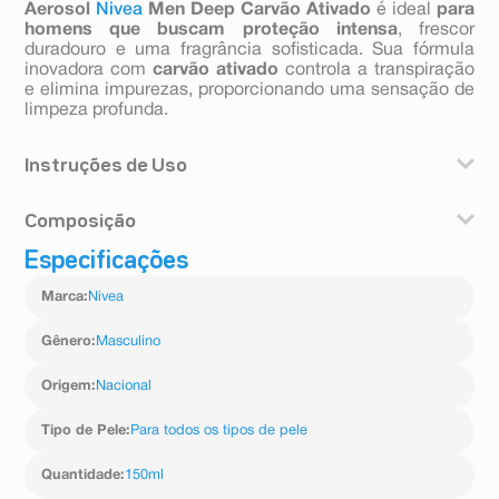
Aerosol
Nivea
Men Deep Carvão
Ativado
é ideal
para
homens
que buscam proteção intensa
, frescor
duradouro e uma fragrância sofisticada. Sua fórmula
inovadora com
carvão ativado
controla a transpiração
e elimina impurezas, proporcionando uma sensação de
limpeza profunda.
Instruções de Uso
Aplicar a 15 cm de distância das axilas. Espere secar
Composição
antes de se vestir. Em caso de funcionamento anormal
da válvula, vire o frasco para baixo e agite bem.
Especificações
Butane (Butano), Isobutane (Isobutano), Propane
(Propano), Isopropyl Palmitate (Palmitato de Isopropila),
Marca
:
Nivea
Aluminum Chlorohydrate (Cloroidróxido de Alumínio),
Dicaprylyl Ether (Dicaprilil Éter), Parfum (Perfume),
Caprylic/Capric Triglyceride (Triglicerídeo
Gênero
:
Masculino
Caprílico/Cáprico), Charcoal Powder (Carvão Vegetal
Ativado), Pogostemon Cablin Oil (óleo de Pogostemon
Origem
:
Nacional
cablin), Lavandula Oil/Extract (óleo/extrato de
Lavandula), Pelargonium Graveolens Flower Oil (Óleo
Tipo de Pele
:
Para todos os tipos de pele
da Flor de Pelargonium Graveolens), Eucalyptus
Globulus Oil (óleo de eucalipto), Octyldodecanol
Quantidade
:
150ml
(Octildodecanol), Persea Gratissima Oil (Óleo de Persea