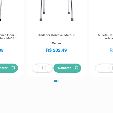
mínio Indaiá
Andador Dobrável Mercur
Muleta Ca
tura M403 1
Indai
Mercur
89
R$
282
,
49
R
mprar
Comprar