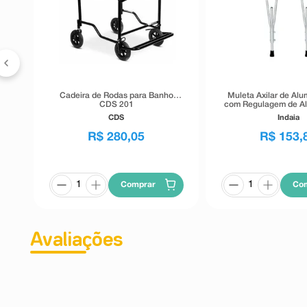
Cadeira de Rodas para Banho
Muleta Axilar de Alu
CDS 201
com Regulagem de Al
Par
CDS
Indaia
R$
280
,
05
R$
153
,
Comprar
Co
Avaliações