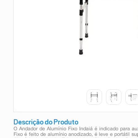
9
º
absorvente
10
º
shampoo
Descrição do Produto
O Andador de Alumínio Fixo Indaiá é indicado para au
Fixo é feito de alumínio anodizado, é leve e portátil 