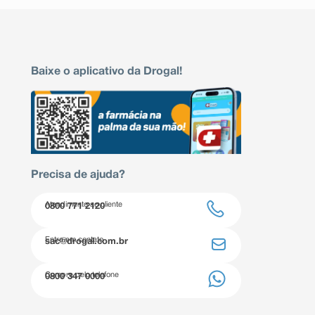
Baixe o aplicativo da Drogal!
Precisa de ajuda?
Atendimento ao cliente
0800 771 2120
Entre em contato
sac@drogal.com.br
Compre pelo telefone
0800 347 0000