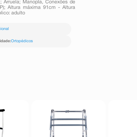
a; Arruela; Manopla, Conexões de
P); Altura máxima 91cm - Altura
ico: adulto
ional
idade
:
Ortopédicos