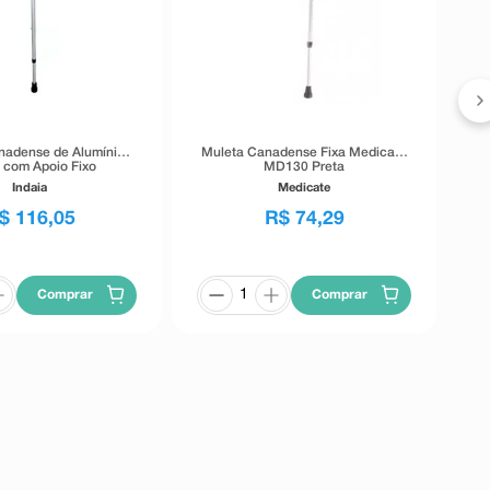
M
nadense de Alumínio
Muleta Canadense Fixa Medicate
á com Apoio Fixo
MD130 Preta
Indaia
Medicate
$
116
,
05
R$
74
,
29
Comprar
Comprar