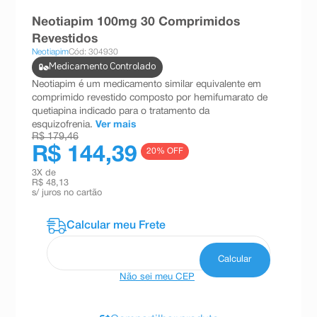
8
º
teste gravidez
Neotiapim 100mg 30 Comprimidos
Revestidos
9
º
esmalte
Neotiapim
Cód: 304930
10
º
absorvente
Medicamento Controlado
Neotiapim é um medicamento similar equivalente em
comprimido revestido composto por hemifumarato de
quetiapina indicado para o tratamento da
esquizofrenia.
Ver mais
R$ 179,46
R$ 144,39
20
% OFF
3
X de
R$ 48,13
s/ juros no cartão
Não sei meu CEP