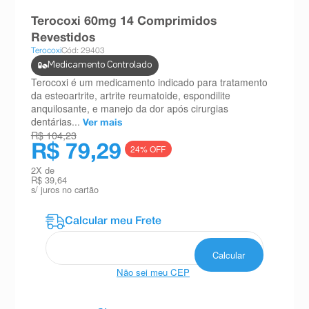
8
º
esmalte
Terocoxi 60mg 14 Comprimidos
9
º
absorvente
Revestidos
Terocoxi
Cód: 29403
10
º
shampoo
Medicamento Controlado
Terocoxi é um medicamento indicado para tratamento
da esteoartrite, artrite reumatoide, espondilite
anquilosante, e manejo da dor após cirurgias
dentárias...
Ver mais
R$ 104,23
R$ 79,29
24
% OFF
2
X de
R$ 39,64
s/ juros no cartão
Não sei meu CEP