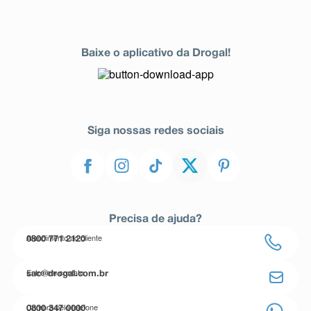
Baixe o aplicativo da Drogal!
Siga nossas redes sociais
Precisa de ajuda?
Atendimento ao cliente
0800 771 2120
Entre em contato
sac@drogal.com.br
Compre pelo telefone
0800 347 0000