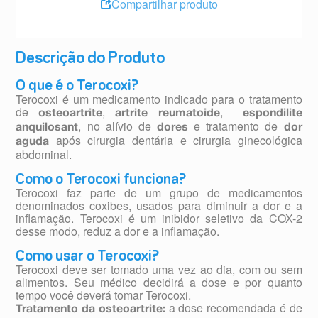
Compartilhar produto
Descrição do Produto
O que é o Terocoxi?
Terocoxi é um medicamento indicado para o tratamento
de
,
,
osteoartrite
artrite reumatoide
espondilite
, no alívio de
e tratamento de
anquilosant
dores
dor
após cirurgia dentária e cirurgia ginecológica
aguda
abdominal.
Como o Terocoxi funciona?
Terocoxi faz parte de um grupo de medicamentos
denominados coxibes, usados para diminuir a dor e a
inflamação. Terocoxi é um inibidor seletivo da COX-2
desse modo, reduz a dor e a inflamação.
Como usar o Terocoxi?
Terocoxi deve ser tomado uma vez ao dia, com ou sem
alimentos. Seu médico decidirá a dose e por quanto
tempo você deverá tomar Terocoxi.
a dose recomendada é de
Tratamento da osteoartrite: