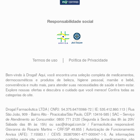
Responsabilidade social
Termos de uso
Política de Privacidade
Bem-vindo à Drogal! Aqui, você encontra uma seleção completa de
medicamentos
,
dermocosméticos e produtos de beleza
,
higiene pessoal
,
mamãe e bebê
,
conveniência
e muito mais, para atender suas necessidades de saúde e bem-estar.
Explore nossas ofertas e descubra o cuidado que você merece!
Confira todas as
categorias do site.
Drogal Farmacêutica LTDA | CNPJ: 54.375.647/0066-72 | IE: 535.412.860.113 | Rua
São João, 909 - Bairro Alto - Piracicaba/São Paulo, CEP: 13416-585 | SAC – Serviço
de Atendimento ao Consumidor: 0800 771 2120 (Segunda à Sexta das 8h às 20h/
Sábado das 8h às 15h) ou
sac@drogal.com.br
/ Farmacêutica responsável:
Giovanna do Rosario Martins – CRF/SP 49.855 | Autorização de Funcionamento
Anvisa (AFE): 7.15583.1 / CEVS: 353870901-477-000047-1-5. As informações
contidas neste site, como promoções e ofertas de remédios e medicamentos, não