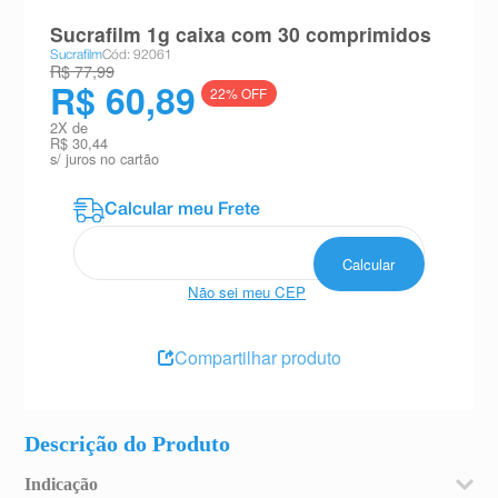
8
º
absorvente
Sucrafilm 1g caixa com 30 comprimidos
Sucrafilm
Cód: 92061
9
º
teste gravidez
R$ 77,99
R$ 60,89
22
% OFF
10
º
esmalte
2
X de
R$ 30,44
s/ juros no cartão
Não sei meu CEP
Compartilhar produto
Descrição do Produto
Indicação