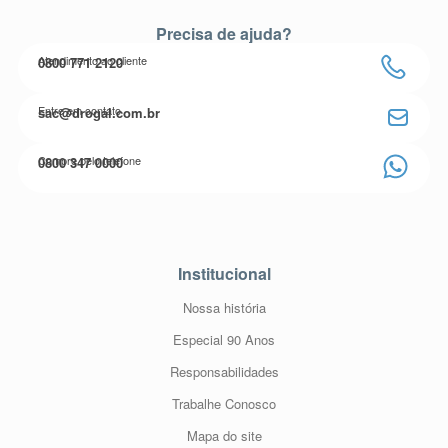
Precisa de ajuda?
Atendimento ao cliente
0800 771 2120
Entre em contato
sac@drogal.com.br
Compre pelo telefone
0800 347 0000
Institucional
Nossa história
Especial 90 Anos
Responsabilidades
Trabalhe Conosco
Mapa do site