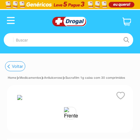
Buscar
TERMOS MAIS BUSCADOS
Voltar
1
º
fralda
Medicamentos
Antiulceroso
Sucrafilm 1g caixa com 30 comprimidos
2
º
pampers confort sec max
3
º
dipirona
4
º
lenço umedecido
5
º
tadalafila
6
º
minoxidil
7
º
desodorante