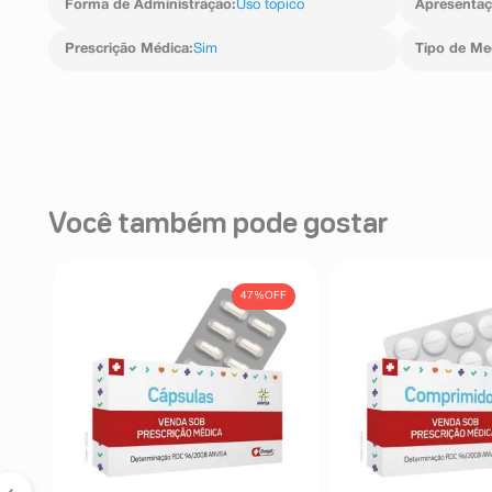
Forma de Administração
:
Uso tópico
Apresenta
Prescrição Médica
:
Sim
Tipo de M
Você também pode gostar
FF
47%
OFF
s