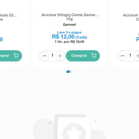
Aciclovir 50mg/g Creme Germed
Teuto 25
Aciclovi
10g
os
C
Germed
Leve
3
e pague
R$
12
,
06
(Cada)
9
1 Un. por R$
18,09
Comprar
mprar