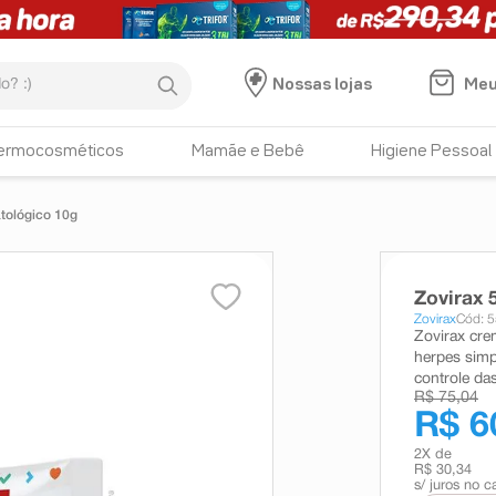
:)
Meu
Nossas lojas
ermocosméticos
Mamãe e Bebê
Higiene Pessoal
e Dermatológico 10g
Zovirax
Zovirax
Cód: 
Zovirax cre
herpes simp
controle das
R$ 75,04
R$ 6
2
X de
R$ 30,34
s/ juros no c