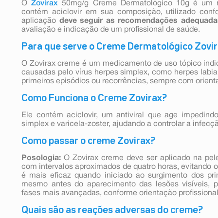
O
Zovirax
50mg/g Creme Dermatológico 10g é um m
contém aciclovir em sua composição, utilizado confo
aplicação
deve seguir as recomendações adequada
avaliação e indicação de um profissional de saúde.
Para que serve o Creme Dermatológico Zovi
O Zovirax creme é um medicamento de uso tópico indic
causadas pelo vírus herpes simplex, como herpes labia
primeiros episódios ou recorrências, sempre com orienta
Como Funciona o Creme Zovirax?
Ele contém aciclovir, um antiviral que age impedindo
simplex e varicela-zoster, ajudando a controlar a infecçã
Como passar o creme Zovirax?
Posologia:
O Zovirax creme deve ser aplicado na pele
com intervalos aproximados de quatro horas, evitando o
é mais eficaz quando iniciado ao surgimento dos pri
mesmo antes do aparecimento das lesões visíveis, 
fases mais avançadas, conforme orientação profissional
Quais são as reações adversas do creme?