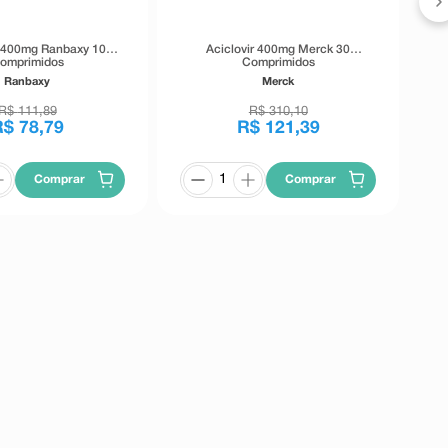
r 400mg Ranbaxy 10
Aciclovir 400mg Merck 30
omprimidos
Comprimidos
Ranbaxy
Merck
R$
111
,
89
R$
310
,
10
R$
78
,
79
R$
121
,
39
Comprar
Comprar