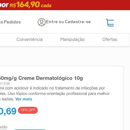
Entre ou Cadastre-se
s Pedidos
Conveniência
Manipulação
Ofertas
 50mg/g Creme Dermatológico 10g
551538
me com aciclovir é indicado no tratamento de infecções por
lex. Uso tópico conforme orientação profissional para melhor
 lesões.
Ver mais
0,69
19
% OFF
artão