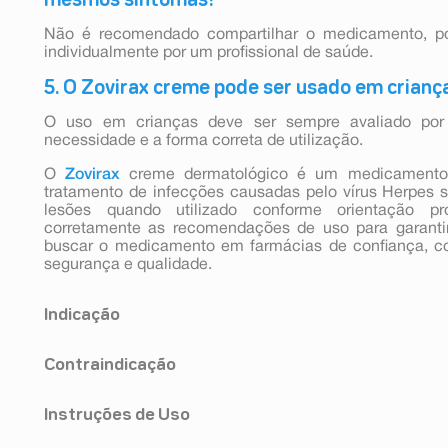
Não é recomendado compartilhar o medicamento, po
individualmente por um profissional de saúde.
5. O Zovirax creme pode ser usado em crianç
O uso em crianças deve ser sempre avaliado por u
necessidade e a forma correta de utilização.
O
Zovirax
creme dermatológico é um medicamento 
tratamento de infecções causadas pelo vírus Herpes s
lesões quando utilizado conforme orientação pro
corretamente as recomendações de uso para garantir
buscar o medicamento em farmácias de confiança, 
segurança e qualidade.
Indicação
Zovirax creme é indicado para o tratamento de infec
Contraindicação
Herpes simplex, incluindo herpes genital e labial, sej
que se repetem.
Instruções de Uso