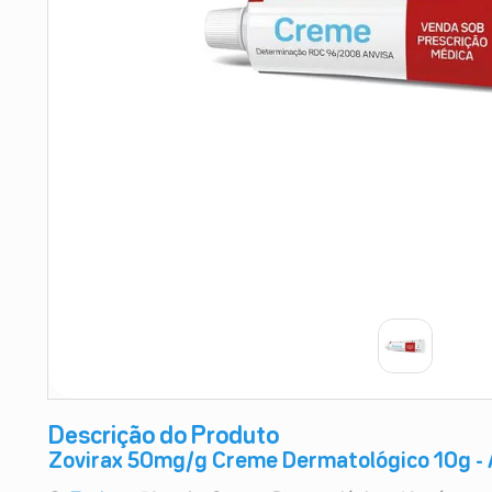
9
º
absorvente
10
º
shampoo
Descrição do Produto
Zovirax 50mg/g Creme Dermatológico 10g - 