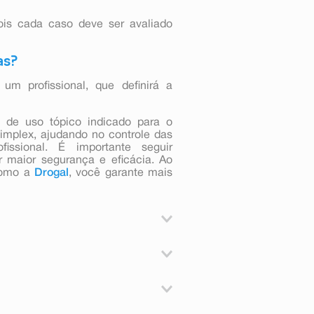
is cada caso deve ser avaliado
as?
m profissional, que definirá a
de uso tópico indicado para o
implex, ajudando no controle das
fissional. É importante seguir
 maior segurança e eficácia. Ao
como a
Drogal
, você garante mais
ções na pele causadas pelo vírus
a o primeiro episódio ou episódios