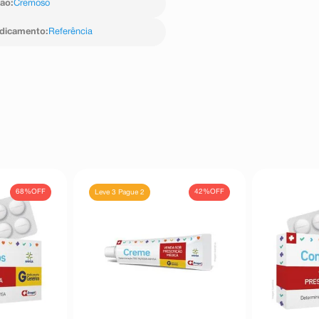
ção
:
Cremoso
edicamento
:
Referência
68%
OFF
42%
OFF
Leve 3 Pague 2