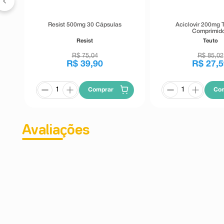
Resist 500mg 30 Cápsulas
Aciclovir 200mg 
Comprimid
Resist
Teuto
R$
75
,
04
R$
85
,
02
R$
39
,
90
R$
27
,
5
Comprar
Co
Avaliações