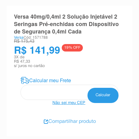
8
º
esmalte
Versa 40mg/0,4ml 2 Solução Injetável 2
9
º
absorvente
Seringas Pré-enchidas com Dispositivo
10
º
shampoo
de Segurança 0,4ml Cada
Versa
Cód: 1571788
R$ 175,43
R$ 141,99
19
% OFF
3
X de
R$ 47,33
s/ juros no cartão
Não sei meu CEP
Compartilhar produto