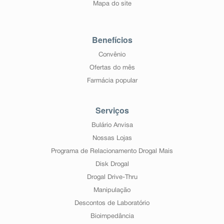
creatinina 50-80 mL/min), é aconselhável que se faça
Mapa do site
monitorização clínica cuidadosa.
Insuficiência hepática (do fígado): devido à ausência de
estudos clínicos, recomenda-se cautela em pacientes
Benefícios
com insuficiência hepática.
Siga a orientação de seu médico, respeitando sempre
Convênio
os horários, as doses e a duração do tratamento.
Não interrompa o tratamento sem o conhecimento de
Ofertas do mês
seu médico.
Farmácia popular
Serviços
Bulário Anvisa
Nossas Lojas
Programa de Relacionamento Drogal Mais
Disk Drogal
Drogal Drive-Thru
Manipulação
Descontos de Laboratório
Bioimpedância