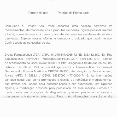
Termos de uso
Política de Privacidade
Bem-vindo à Drogal! Aqui, você encontra uma seleção completa de
medicamentos
,
dermocosméticos e produtos de beleza
,
higiene pessoal
,
mamãe
e bebê
,
conveniência
e muito mais, para atender suas necessidades de saúde e
bem-estar. Explore nossas ofertas e descubra o cuidado que você merece!
Confira todas as categorias do site.
Drogal Farmacêutica LTDA | CNPJ: 54.375.647/0066-72 | IE: 535.412.860.113 | Rua
São João, 909 - Bairro Alto - Piracicaba/São Paulo, CEP: 13416-585 | SAC – Serviço
de Atendimento ao Consumidor: 0800 771 2120 (Segunda à Sexta das 8h às 20h/
Sábado das 8h às 15h) ou
sac@drogal.com.br
/ Farmacêutica responsável:
Giovanna do Rosario Martins – CRF/SP 49.855 | Autorização de Funcionamento
Anvisa (AFE): 7.15583.1 / CEVS: 353870901-477-000047-1-5. As informações
contidas neste site, como promoções e ofertas de remédios e medicamentos,
não devem ser usadas para automedicação e não substituem, em hipótese
alguma, a medicação prescrita pelo profissional da área médica. Somente o
médico está em condições de diagnosticar qualquer problema de saúde e
prescrever o tratamento adequado. Para mais informações, consulte o site
Anvisa. As fotos contidas em nosso site são meramente ilustrativas. Promoções e
preços são válidos apenas para compras on-line, caso haja disponibilidade e
R$ 16,31
estão sujeitos a alterações no decorrer do dia. Todos os direitos reservados.
-
+
R$ 12,69
Comprar