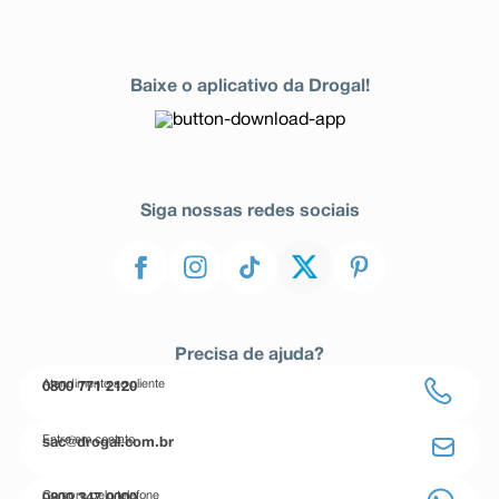
Baixe o aplicativo da Drogal!
Siga nossas redes sociais
Precisa de ajuda?
Atendimento ao cliente
0800 771 2120
Entre em contato
sac@drogal.com.br
Compre pelo telefone