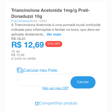
8
º
teste gravidez
Triancinolona Acetonida 1mg/g Prati-
9
º
esmalte
Donaduzzi 10g
Prati donaduzzi
Cód: 12822
10
º
absorvente
A Triancinolona Acetonida é uma pomada bucal corticoide
indicada para inflamações e feridas na boca, que deve ser
aplicada diretamente...
Ver mais
R$ 16,31
R$ 12,69
22
% OFF
1
X de
R$ 12,69
s/ juros no cartão
Não sei meu CEP
Compartilhar produto