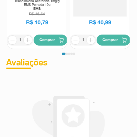
Triancinolona Acetonida 1mg/g
Candicort Creme Dermatológico
EMS Pomada 10g
30g
EMS
Candicort
R$
16
,
64
R$
47
,
69
R$
10
,
79
R$
40
,
99
Comprar
Comprar
Avaliações