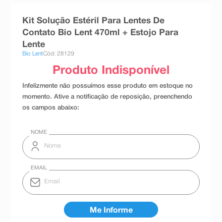
8
º
teste gravidez
Kit Solução Estéril Para Lentes De
9
º
esmalte
Contato Bio Lent 470ml + Estojo Para
Lente
10
º
absorvente
Bio Lent
Cód: 28129