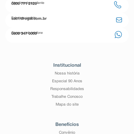
Atendimento ao cliente
0800 771 2120
Entre em contato
sac@drogal.com.br
Compre pelo telefone
0800 347 0000
Institucional
Nossa história
Especial 90 Anos
Responsabilidades
Trabalhe Conosco
Mapa do site
Benefícios
Convênio