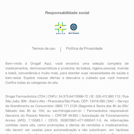
Responsabilidade social
Termos de uso
Política de Privacidade
Bem-vindo à Drogal! Aqui, você encontra uma seleção completa de
medicamentos
,
dermocosméticos e produtos de beleza
,
higiene pessoal
,
mamãe
e bebê
,
conveniência
e muito mais, para atender suas necessidades de saúde e
bem-estar. Explore nossas ofertas e descubra o cuidado que você merece!
Confira todas as categorias do site.
Drogal Farmacêutica LTDA | CNPJ: 54.375.647/0066-72 | IE: 535.412.860.113 | Rua
São João, 909 - Bairro Alto - Piracicaba/São Paulo, CEP: 13416-585 | SAC – Serviço
de Atendimento ao Consumidor: 0800 771 2120 (Segunda à Sexta das 8h às 20h/
Sábado das 8h às 15h) ou
sac@drogal.com.br
/ Farmacêutica responsável:
Giovanna do Rosario Martins – CRF/SP 49.855 | Autorização de Funcionamento
Anvisa (AFE): 7.15583.1 / CEVS: 353870901-477-000047-1-5. As informações
contidas neste site, como promoções e ofertas de remédios e medicamentos,
não devem ser usadas para automedicação e não substituem, em hipótese