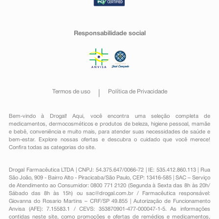
Responsabilidade social
Termos de uso
Política de Privacidade
Bem-vindo à Drogal! Aqui, você encontra uma seleção completa de
medicamentos
,
dermocosméticos e produtos de beleza
,
higiene pessoal
,
mamãe
e bebê
,
conveniência
e muito mais, para atender suas necessidades de saúde e
bem-estar. Explore nossas ofertas e descubra o cuidado que você merece!
Confira todas as categorias do site.
Drogal Farmacêutica LTDA | CNPJ: 54.375.647/0066-72 | IE: 535.412.860.113 | Rua
São João, 909 - Bairro Alto - Piracicaba/São Paulo, CEP: 13416-585 | SAC – Serviço
de Atendimento ao Consumidor: 0800 771 2120 (Segunda à Sexta das 8h às 20h/
Sábado das 8h às 15h) ou
sac@drogal.com.br
/ Farmacêutica responsável:
Giovanna do Rosario Martins – CRF/SP 49.855 | Autorização de Funcionamento
Anvisa (AFE): 7.15583.1 / CEVS: 353870901-477-000047-1-5. As informações
contidas neste site, como promoções e ofertas de remédios e medicamentos,