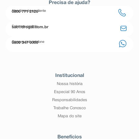
Precisa de ajuda?
Atendimento ao cliente
0800 771 2120
Entre em contato
sac@drogal.com.br
Compre pelo telefone
0800 347 0000
Institucional
Nossa história
Especial 90 Anos
Responsabilidades
Trabalhe Conosco
Mapa do site
Benefícios