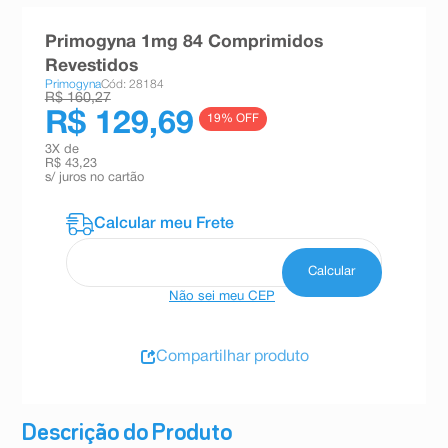
8
º
teste gravidez
Primogyna 1mg 84 Comprimidos
9
º
esmalte
Revestidos
Primogyna
Cód: 28184
10
º
absorvente
R$ 160,27
R$ 129,69
19
% OFF
3
X de
R$ 43,23
s/ juros no cartão
Não sei meu CEP
Compartilhar produto
Descrição do Produto