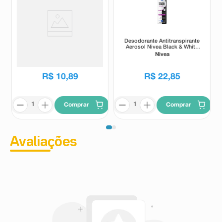
Desodorante Antitranspirante
Desodorante Antitranspirante
Aerosol Above Men Extreme
Aerosol Nivea Black & White
Invisible 72h 250ml
Invisible Authentic 72h 200ml
Above
Nivea
R$
10
,
89
R$
22
,
85
Comprar
Comprar
Avaliações