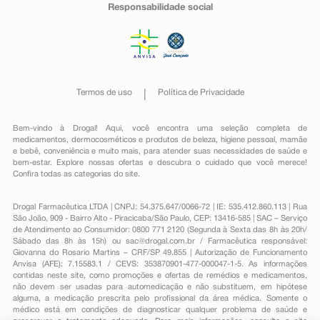
Responsabilidade social
Termos de uso
Política de Privacidade
Bem-vindo à Drogal! Aqui, você encontra uma seleção completa de
medicamentos
,
dermocosméticos e produtos de beleza
,
higiene pessoal
,
mamãe
e bebê
,
conveniência
e muito mais, para atender suas necessidades de saúde e
bem-estar. Explore nossas ofertas e descubra o cuidado que você merece!
Confira todas as categorias do site.
Drogal Farmacêutica LTDA | CNPJ: 54.375.647/0066-72 | IE: 535.412.860.113 | Rua
São João, 909 - Bairro Alto - Piracicaba/São Paulo, CEP: 13416-585 | SAC – Serviço
de Atendimento ao Consumidor: 0800 771 2120 (Segunda à Sexta das 8h às 20h/
Sábado das 8h às 15h) ou
sac@drogal.com.br
/ Farmacêutica responsável:
Giovanna do Rosario Martins – CRF/SP 49.855 | Autorização de Funcionamento
Anvisa (AFE): 7.15583.1 / CEVS: 353870901-477-000047-1-5. As informações
contidas neste site, como promoções e ofertas de remédios e medicamentos,
não devem ser usadas para automedicação e não substituem, em hipótese
alguma, a medicação prescrita pelo profissional da área médica. Somente o
médico está em condições de diagnosticar qualquer problema de saúde e