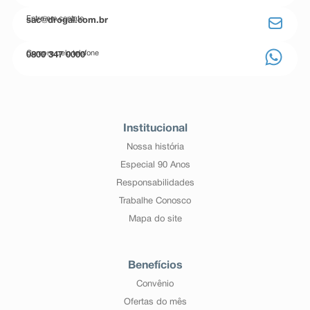
Entre em contato
sac@drogal.com.br
Compre pelo telefone
0800 347 0000
Institucional
Nossa história
Especial 90 Anos
Responsabilidades
Trabalhe Conosco
Mapa do site
Benefícios
Convênio
Ofertas do mês