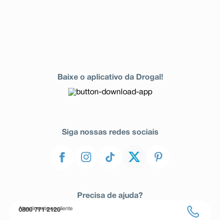
Baixe o aplicativo da Drogal!
Siga nossas redes sociais
Precisa de ajuda?
Atendimento ao cliente
0800 771 2120