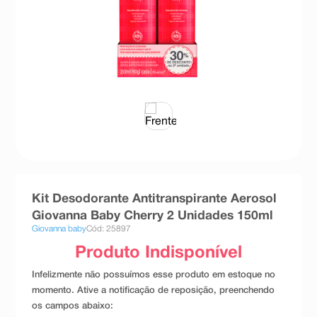
8
º
teste gravidez
9
º
esmalte
10
º
absorvente
Kit Desodorante Antitranspirante Aerosol
Giovanna Baby Cherry 2 Unidades 150ml
Giovanna baby
Cód: 25897