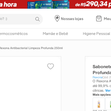
:)
Meu
Nossas lojas
ermocosméticos
Mamãe e Bebê
Higiene Pessoal
Rexona Antibacterial Limpeza Profunda 250ml
Sabonete
Profund
Rexona
Cód: 
O Rexona An
até 99,9% d
cítricas.
Ver
Mais opções: