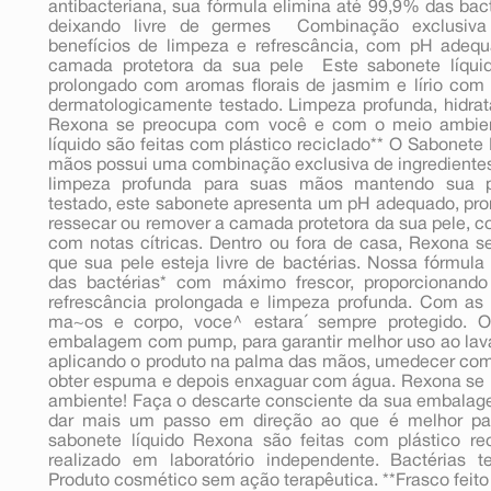
antibacteriana, sua fórmula elimina até 99,9% das bac
deixando livre de germes  Combinação exclusiva
benefícios de limpeza e refrescância, com pH adeq
camada protetora da sua pele  Este sabonete líqu
prolongado com aromas florais de jasmim e lírio com 
dermatologicamente testado. Limpeza profunda, hidrat
Rexona se preocupa com você e com o meio ambien
líquido são feitas com plástico reciclado** O Sabonete
mãos possui uma combinação exclusiva de ingrediente
limpeza profunda para suas mãos mantendo sua p
testado, este sabonete apresenta um pH adequado, p
ressecar ou remover a camada protetora da sua pele, co
com notas cítricas. Dentro ou fora de casa, Rexona s
que sua pele esteja livre de bactérias. Nossa fórmula
das bactérias* com máximo frescor, proporcionando
refrescância prolongada e limpeza profunda. Com as
ma~os e corpo, voce^ estara´ sempre protegido. 
embalagem com pump, para garantir melhor uso ao lava
aplicando o produto na palma das mãos, umedecer com
obter espuma e depois enxaguar com água. Rexona se
ambiente! Faça o descarte consciente da sua embalage
dar mais um passo em direção ao que é melhor pa
sabonete líquido Rexona são feitas com plástico r
realizado em laboratório independente. Bactérias t
Produto cosmético sem ação terapêutica. **Frasco feito