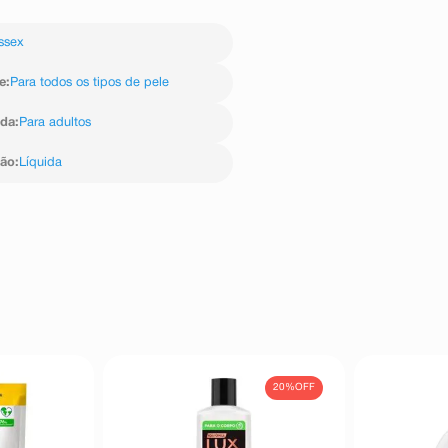
ssex
e
:
Para todos os tipos de pele
ida
:
Para adultos
ção
:
Líquida
20%
OFF