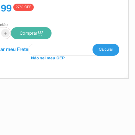
,99
27
% OFF
artão
+
Comprar
Não sei meu CEP