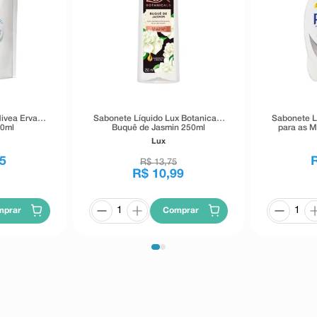
ivea Erva
Sabonete Líquido Lux Botanicals
Sabonete L
00ml
Buquê de Jasmin 250ml
para as M
Pr
Lux
5
R$
13
,
75
R$
10
,
99
mprar
Comprar