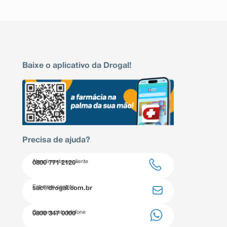
Baixe o aplicativo da Drogal!
Precisa de ajuda?
Atendimento ao cliente
0800 771 2120
Entre em contato
sac@drogal.com.br
Compre pelo telefone
0800 347 0000