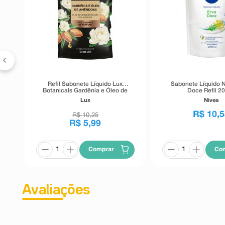
as
Refil Sabonete Líquido Lux
Sabonete Líquido N
Botanicals Gardênia e Óleo de
Doce Refil 2
Amêndoas 200ml
Lux
Nivea
R$
10
,
5
R$
10
,
25
R$
5
,
99
Comprar
Co
Avaliações