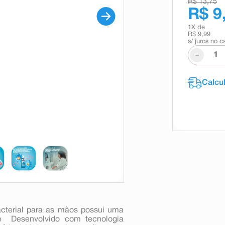
R$ 13,75
R$ 9
1
X de
R$ 9,99
s/ juros no c
-
acterial para as mãos possui uma
e  Desenvolvido com tecnologia