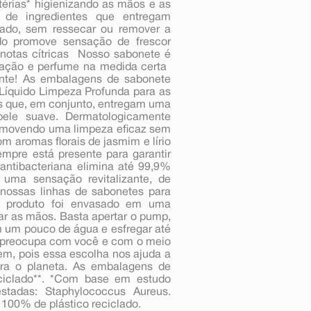
térias* higienizando as mãos e as
 de ingredientes que entregam
uado, sem ressecar ou remover a
ido promove sensação de frescor
notas cítricas  Nosso sabonete é
ação e perfume na medida certa 
te! As embalagens de sabonete
 Líquido Limpeza Profunda para as
s que, em conjunto, entregam uma
ele suave. Dermatologicamente
romovendo uma limpeza eficaz sem
m aromas florais de jasmim e lírio
empre está presente para garantir
 antibacteriana elimina até 99,9%
 uma sensação revitalizante, de
 nossas linhas de sabonetes para
O produto foi envasado em uma
r as mãos. Basta apertar o pump,
 um pouco de água e esfregar até
 preocupa com você e com o meio
m, pois essa escolha nos ajuda a
ra o planeta. As embalagens de
eciclado**. *Com base em estudo
estadas: Staphylococcus Aureus.
 100% de plástico reciclado.