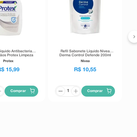
C
íquido Antibacteriano
Refil Sabonete Líquido Nivea
ãos Protex Limpeza
Derma Control Defende 200ml
ofunda 220ml
Protex
Nivea
R$
15
,
99
R$
10
,
55
Comprar
Comprar