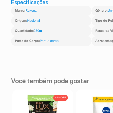
Especificações
Marca
:
Rexona
Gênero
:
Uni
Origem
:
Nacional
Tipo de Pel
Quantidade
:
250ml
Fases da V
Parte do Corpo
:
Para o corpo
Apresenta
Você também pode gostar
42%
OFF