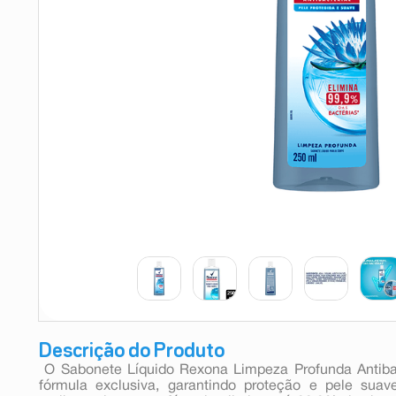
9
º
esmalte
10
º
absorvente
Descrição do Produto
 O Sabonete Líquido Rexona Limpeza Profunda Antib
fórmula exclusiva, garantindo proteção e pele suav