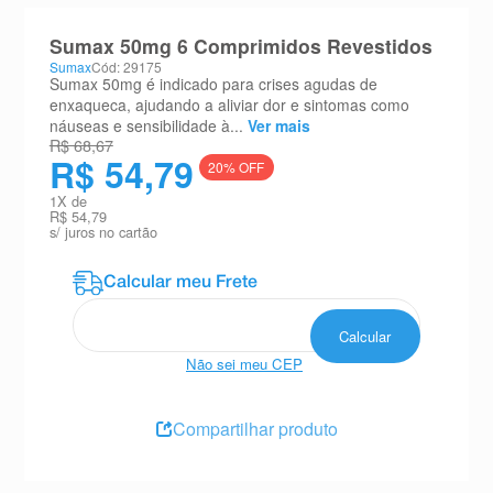
8
º
teste gravidez
Sumax 50mg 6 Comprimidos Revestidos
9
º
esmalte
Sumax
Cód: 29175
Sumax 50mg é indicado para crises agudas de
10
º
absorvente
enxaqueca, ajudando a aliviar dor e sintomas como
náuseas e sensibilidade à...
Ver mais
R$ 68,67
R$ 54,79
20
% OFF
1
X de
R$ 54,79
s/ juros no cartão
Não sei meu CEP
Compartilhar produto