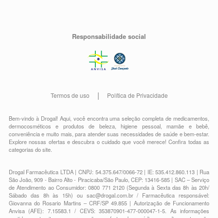
Responsabilidade social
Termos de uso
Política de Privacidade
Bem-vindo à Drogal! Aqui, você encontra uma seleção completa de
medicamentos
,
dermocosméticos e produtos de beleza
,
higiene pessoal
,
mamãe e bebê
,
conveniência
e muito mais, para atender suas necessidades de saúde e bem-estar.
Explore nossas ofertas e descubra o cuidado que você merece!
Confira todas as
categorias do site.
Drogal Farmacêutica LTDA | CNPJ: 54.375.647/0066-72 | IE: 535.412.860.113 | Rua
São João, 909 - Bairro Alto - Piracicaba/São Paulo, CEP: 13416-585 | SAC – Serviço
de Atendimento ao Consumidor: 0800 771 2120 (Segunda à Sexta das 8h às 20h/
Sábado das 8h às 15h) ou
sac@drogal.com.br
/ Farmacêutica responsável:
Giovanna do Rosario Martins – CRF/SP 49.855 | Autorização de Funcionamento
Anvisa (AFE): 7.15583.1 / CEVS: 353870901-477-000047-1-5. As informações