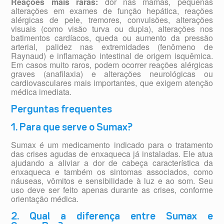
Reações mais raras:
dor nas mamas, pequenas
alterações em exames de função hepática, reações
alérgicas de pele, tremores, convulsões, alterações
visuais (como visão turva ou dupla), alterações nos
batimentos cardíacos, queda ou aumento da pressão
arterial, palidez nas extremidades (fenômeno de
Raynaud) e inflamação intestinal de origem isquêmica.
Em casos muito raros, podem ocorrer reações alérgicas
graves (anafilaxia) e alterações neurológicas ou
cardiovasculares mais importantes, que exigem atenção
médica imediata.
Perguntas frequentes
1. Para que serve o Sumax?
Sumax é um medicamento indicado para o tratamento
das crises agudas de enxaqueca já instaladas. Ele atua
ajudando a aliviar a dor de cabeça característica da
enxaqueca e também os sintomas associados, como
náuseas, vômitos e sensibilidade à luz e ao som. Seu
uso deve ser feito apenas durante as crises, conforme
orientação médica.
2. Qual a diferença entre Sumax e