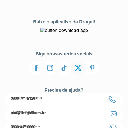
Baixe o aplicativo da Drogal!
Siga nossas redes sociais
Precisa de ajuda?
Atendimento ao cliente
0800 771 2120
Entre em contato
sac@drogal.com.br
Compre pelo telefone
0800 347 0000