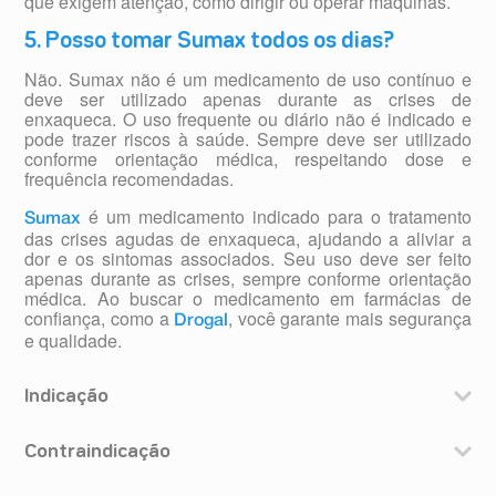
que exigem atenção, como dirigir ou operar máquinas.
5. Posso tomar Sumax todos os dias?
Não. Sumax não é um medicamento de uso contínuo e
deve ser utilizado apenas durante as crises de
enxaqueca. O uso frequente ou diário não é indicado e
pode trazer riscos à saúde. Sempre deve ser utilizado
conforme orientação médica, respeitando dose e
frequência recomendadas.
é um medicamento indicado para o tratamento
Sumax
das crises agudas de enxaqueca, ajudando a aliviar a
dor e os sintomas associados. Seu uso deve ser feito
apenas durante as crises, sempre conforme orientação
médica. Ao buscar o medicamento em farmácias de
confiança, como a
, você garante mais segurança
Drogal
e qualidade.
Indicação
Sumax comprimidos é indicado para o tratamento e
alívio agudo das crises de enxaqueca já instaladas. Não
Contraindicação
use o medicamento para prevenir o aparecimento de
Não use Sumax se você:
crises de enxaqueca em pacientes adultos.