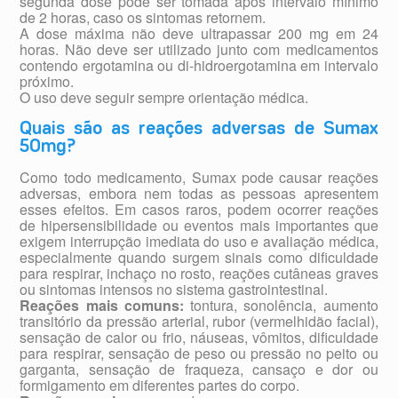
segunda dose pode ser tomada após intervalo mínimo
de 2 horas, caso os sintomas retornem.
A dose máxima não deve ultrapassar 200 mg em 24
horas. Não deve ser utilizado junto com medicamentos
contendo ergotamina ou di-hidroergotamina em intervalo
próximo.
O uso deve seguir sempre orientação médica.
Quais são as reações adversas de Sumax
50mg?
Como todo medicamento, Sumax pode causar reações
adversas, embora nem todas as pessoas apresentem
esses efeitos. Em casos raros, podem ocorrer reações
de hipersensibilidade ou eventos mais importantes que
exigem interrupção imediata do uso e avaliação médica,
especialmente quando surgem sinais como dificuldade
para respirar, inchaço no rosto, reações cutâneas graves
ou sintomas intensos no sistema gastrointestinal.
Reações mais comuns:
tontura, sonolência, aumento
transitório da pressão arterial, rubor (vermelhidão facial),
sensação de calor ou frio, náuseas, vômitos, dificuldade
para respirar, sensação de peso ou pressão no peito ou
garganta, sensação de fraqueza, cansaço e dor ou
formigamento em diferentes partes do corpo.