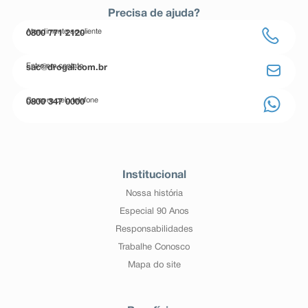
Precisa de ajuda?
Atendimento ao cliente
0800 771 2120
Entre em contato
sac@drogal.com.br
Compre pelo telefone
0800 347 0000
Institucional
Nossa história
Especial 90 Anos
Responsabilidades
Trabalhe Conosco
Mapa do site