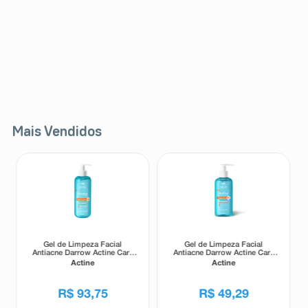
Mais Vendidos
Gel de Limpeza Facial
Gel de Limpeza Facial
Antiacne Darrow Actine Care
Antiacne Darrow Actine Care
Alta Tolerância 400g
Alta Tolerância 140g
Actine
Actine
R$
93
,
75
R$
49
,
29