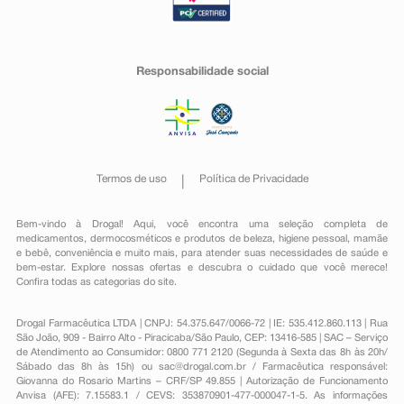
Responsabilidade social
Termos de uso
Política de Privacidade
Bem-vindo à Drogal! Aqui, você encontra uma seleção completa de
medicamentos
,
dermocosméticos e produtos de beleza
,
higiene pessoal
,
mamãe
e bebê
,
conveniência
e muito mais, para atender suas necessidades de saúde e
bem-estar. Explore nossas ofertas e descubra o cuidado que você merece!
Confira todas as categorias do site.
Drogal Farmacêutica LTDA | CNPJ: 54.375.647/0066-72 | IE: 535.412.860.113 | Rua
São João, 909 - Bairro Alto - Piracicaba/São Paulo, CEP: 13416-585 | SAC – Serviço
de Atendimento ao Consumidor: 0800 771 2120 (Segunda à Sexta das 8h às 20h/
Sábado das 8h às 15h) ou
sac@drogal.com.br
/ Farmacêutica responsável:
Giovanna do Rosario Martins – CRF/SP 49.855 | Autorização de Funcionamento
Anvisa (AFE): 7.15583.1 / CEVS: 353870901-477-000047-1-5. As informações