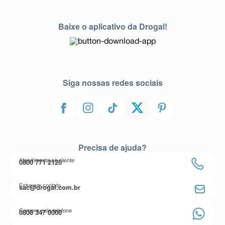
Baixe o aplicativo da Drogal!
Siga nossas redes sociais
Precisa de ajuda?
0800 771 2120
Atendimento ao cliente
sac@drogal.com.br
Entre em contato
0800 347 0000
Compre pelo telefone