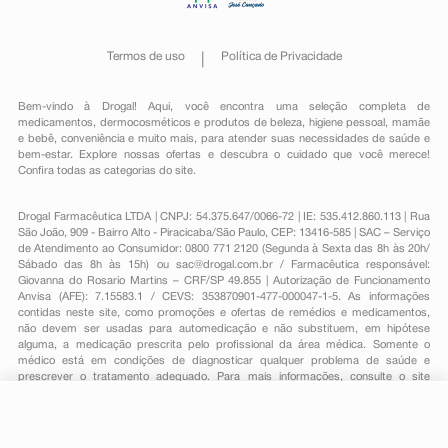
Termos de uso
Política de Privacidade
Bem-vindo à Drogal! Aqui, você encontra uma seleção completa de
medicamentos
,
dermocosméticos e produtos de beleza
,
higiene pessoal
,
mamãe
e bebê
,
conveniência
e muito mais, para atender suas necessidades de saúde e
bem-estar. Explore nossas ofertas e descubra o cuidado que você merece!
Confira todas as categorias do site.
Drogal Farmacêutica LTDA | CNPJ: 54.375.647/0066-72 | IE: 535.412.860.113 | Rua
São João, 909 - Bairro Alto - Piracicaba/São Paulo, CEP: 13416-585 | SAC – Serviço
de Atendimento ao Consumidor: 0800 771 2120 (Segunda à Sexta das 8h às 20h/
Sábado das 8h às 15h) ou
sac@drogal.com.br
/ Farmacêutica responsável:
Giovanna do Rosario Martins – CRF/SP 49.855 | Autorização de Funcionamento
Anvisa (AFE): 7.15583.1 / CEVS: 353870901-477-000047-1-5. As informações
contidas neste site, como promoções e ofertas de remédios e medicamentos,
não devem ser usadas para automedicação e não substituem, em hipótese
alguma, a medicação prescrita pelo profissional da área médica. Somente o
médico está em condições de diagnosticar qualquer problema de saúde e
prescrever o tratamento adequado. Para mais informações, consulte o site
Anvisa. As fotos contidas em nosso site são meramente ilustrativas. Promoções e
preços são válidos apenas para compras on-line, caso haja disponibilidade e
R$ 74,29
estão sujeitos a alterações no decorrer do dia. Todos os direitos reservados.
-
+
Comprar