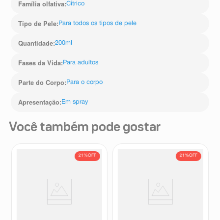
Família olfativa
:
Cítrico
Tipo de Pele
:
Para todos os tipos de pele
Quantidade
:
200ml
Fases da Vida
:
Para adultos
Parte do Corpo
:
Para o corpo
Apresentação
:
Em spray
Você também pode gostar
21%
OFF
21%
OFF
Body Splash Salon Line
Body Splash Salon Line
Xêrosa Cabelo e Corpo Verão
Xêrosa Cabelo e Corpo