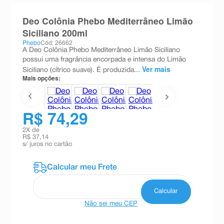
8
º
absorvente
Deo Colônia Phebo Mediterrâneo Limão
9
º
teste gravidez
Siciliano 200ml
Phebo
Cód: 26662
10
º
esmalte
A Deo Colônia Phebo Mediterrâneo Limão Siciliano
possui uma fragrância encorpada e intensa do Limão
Ver mais
Siciliano (cítrico suave). É produzida...
Mais opções:
R$ 74,29
2
X de
R$ 37,14
s/ juros no cartão
Não sei meu CEP