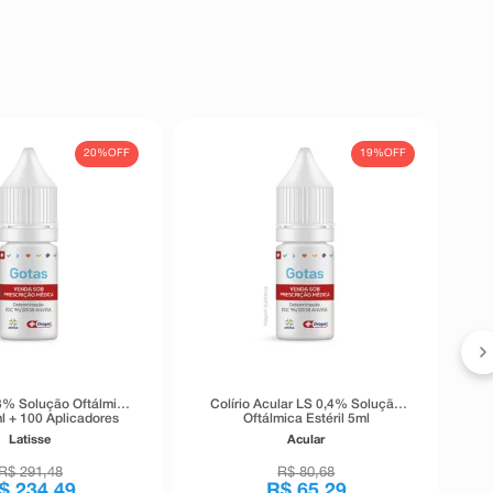
20%
OFF
19%
OFF
03% Solução Oftálmica
Colírio Acular LS 0,4% Solução
ml + 100 Aplicadores
Oftálmica Estéril 5ml
eis Descartáveis
Latisse
Acular
R$
291
,
48
R$
80
,
68
$
234
,
49
R$
65
,
29