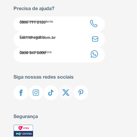
Precisa de ajuda?
Atendimento ao cliente
0800 771 2120
Entre em contato
sac@drogal.com.br
Compre pelo telefone
0800 347 0000
Siga nossas redes sociais
Segurança