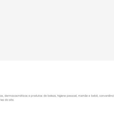
os
,
dermocosméticos e produtos de beleza
,
higiene pessoal
,
mamãe e bebê
,
conveniênc
ias do site.