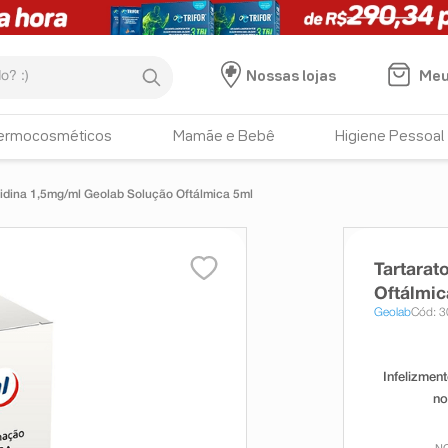
:)
Meu
Nossas lojas
ermocosméticos
Mamãe e Bebê
Higiene Pessoal
nidina 1,5mg/ml Geolab Solução Oftálmica 5ml
Tartarat
Oftálmic
Geolab
Cód: 