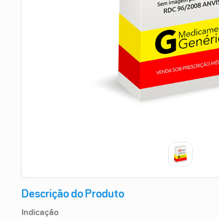
9
º
teste gravidez
10
º
esmalte
Descrição do Produto
Indicação