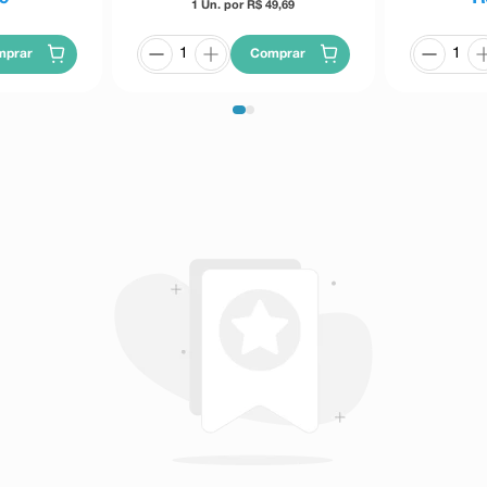
1 Un. por R$
49,69
Comprar
mprar