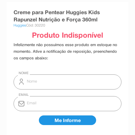
8
º
teste gravidez
Creme para Pentear Huggies Kids
9
º
esmalte
Rapunzel Nutrição e Força 360ml
Huggies
Cód: 30220
10
º
absorvente