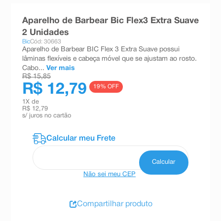
8
º
teste gravidez
Aparelho de Barbear Bic Flex3 Extra Suave
9
º
esmalte
2 Unidades
Bic
Cód: 30663
10
º
absorvente
Aparelho de Barbear BIC Flex 3 Extra Suave possui
lâminas flexíveis e cabeça móvel que se ajustam ao rosto.
Cabo...
Ver mais
R$ 15,85
R$ 12,79
19
% OFF
1
X de
R$ 12,79
s/ juros no cartão
Não sei meu CEP
Compartilhar produto