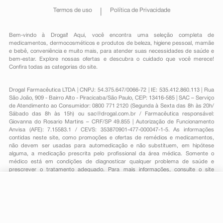
Termos de uso
Política de Privacidade
Bem-vindo à Drogal! Aqui, você encontra uma seleção completa de
medicamentos
,
dermocosméticos e produtos de beleza
,
higiene pessoal
,
mamãe
e bebê
,
conveniência
e muito mais, para atender suas necessidades de saúde e
bem-estar. Explore nossas ofertas e descubra o cuidado que você merece!
Confira todas as categorias do site.
Drogal Farmacêutica LTDA | CNPJ: 54.375.647/0066-72 | IE: 535.412.860.113 | Rua
São João, 909 - Bairro Alto - Piracicaba/São Paulo, CEP: 13416-585 | SAC – Serviço
de Atendimento ao Consumidor: 0800 771 2120 (Segunda à Sexta das 8h às 20h/
Sábado das 8h às 15h) ou
sac@drogal.com.br
/ Farmacêutica responsável:
Giovanna do Rosario Martins – CRF/SP 49.855 | Autorização de Funcionamento
Anvisa (AFE): 7.15583.1 / CEVS: 353870901-477-000047-1-5. As informações
contidas neste site, como promoções e ofertas de remédios e medicamentos,
não devem ser usadas para automedicação e não substituem, em hipótese
alguma, a medicação prescrita pelo profissional da área médica. Somente o
médico está em condições de diagnosticar qualquer problema de saúde e
prescrever o tratamento adequado. Para mais informações, consulte o site
Anvisa. As fotos contidas em nosso site são meramente ilustrativas. Promoções e
preços são válidos apenas para compras on-line, caso haja disponibilidade e
R$ 15,85
estão sujeitos a alterações no decorrer do dia. Todos os direitos reservados.
-
+
R$ 12,79
Comprar
Em
1
x
R$ 12,79
Powered by