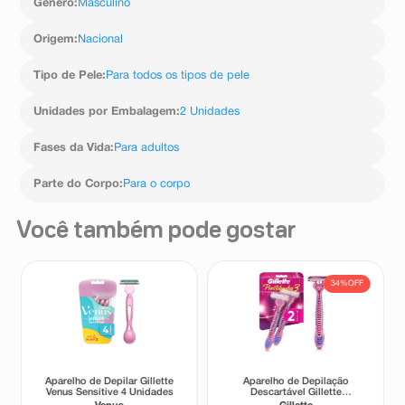
Gênero
:
Masculino
Origem
:
Nacional
Tipo de Pele
:
Para todos os tipos de pele
Unidades por Embalagem
:
2 Unidades
Fases da Vida
:
Para adultos
Parte do Corpo
:
Para o corpo
Você também pode gostar
34%
OFF
Aparelho de Depilar Gillette
Aparelho de Depilação
Venus Sensitive 4 Unidades
Descartável Gillette
Prestobarba3 2 Unidades