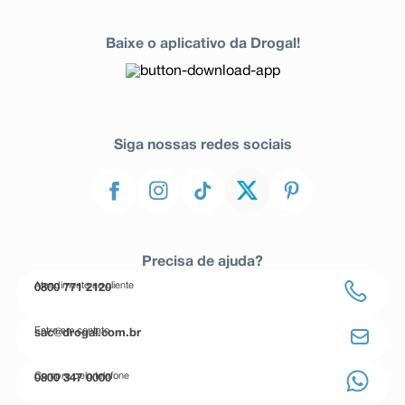
Baixe o aplicativo da Drogal!
Siga nossas redes sociais
Precisa de ajuda?
Atendimento ao cliente
0800 771 2120
Entre em contato
sac@drogal.com.br
Compre pelo telefone
0800 347 0000