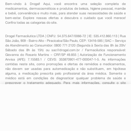
Bem-vindo à Drogal! Aqui, você encontra uma seleção completa de
medicamentos
,
dermocosméticos e produtos de beleza
,
higiene pessoal
,
mamãe
e bebê
,
conveniência
e muito mais, para atender suas necessidades de saúde e
bem-estar. Explore nossas ofertas e descubra o cuidado que você merece!
Confira todas as categorias do site.
Drogal Farmacêutica LTDA | CNPJ: 54.375.647/0066-72 | IE: 535.412.860.113 | Rua
São João, 909 - Bairro Alto - Piracicaba/São Paulo, CEP: 13416-585 | SAC – Serviço
de Atendimento ao Consumidor: 0800 771 2120 (Segunda à Sexta das 8h às 20h/
Sábado das 8h às 15h) ou
sac@drogal.com.br
/ Farmacêutica responsável:
Giovanna do Rosario Martins – CRF/SP 49.855 | Autorização de Funcionamento
Anvisa (AFE): 7.15583.1 / CEVS: 353870901-477-000047-1-5. As informações
contidas neste site, como promoções e ofertas de remédios e medicamentos,
não devem ser usadas para automedicação e não substituem, em hipótese
alguma, a medicação prescrita pelo profissional da área médica. Somente o
médico está em condições de diagnosticar qualquer problema de saúde e
prescrever o tratamento adequado. Para mais informações, consulte o site
Anvisa. As fotos contidas em nosso site são meramente ilustrativas. Promoções e
preços são válidos apenas para compras on-line, caso haja disponibilidade e
R$ 35,19
estão sujeitos a alterações no decorrer do dia. Todos os direitos reservados.
R$ 12,39
-
+
Comprar
Em
1
x
R$ 12,39
Powered by