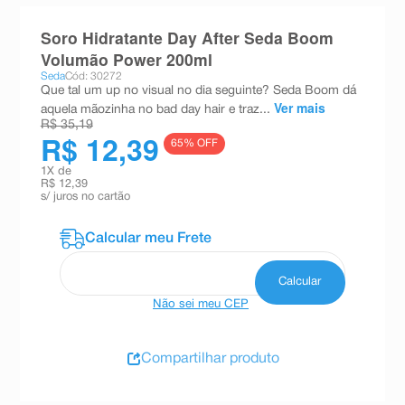
8
º
teste gravidez
Soro Hidratante Day After Seda Boom
9
º
absorvente
Volumão Power 200ml
Seda
Cód: 30272
10
º
shampoo
Que tal um up no visual no dia seguinte? Seda Boom dá
Ver mais
aquela mãozinha no bad day hair e traz...
R$ 35,19
R$ 12,39
65
% OFF
1
X de
R$ 12,39
s/ juros no cartão
Não sei meu CEP
Compartilhar produto