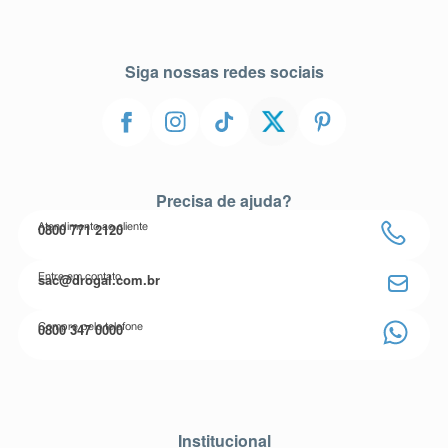
Siga nossas redes sociais
Precisa de ajuda?
0800 771 2120
Atendimento ao cliente
sac@drogal.com.br
Entre em contato
0800 347 0000
Compre pelo telefone
Institucional