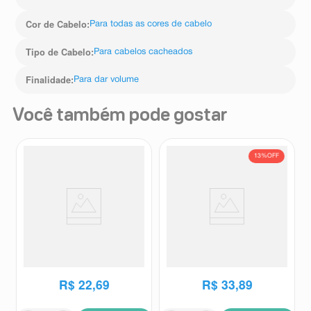
Cor de Cabelo
:
Para todas as cores de cabelo
Tipo de Cabelo
:
Para cabelos cacheados
Finalidade
:
Para dar volume
Você também pode gostar
13%
OFF
Leave in Dove Bond Intense
Leave-In Dove Reconstrução+
Repair + Peptídeo 50ml
Aminoácido Expert em Danos
Dove
Dove
110ml
R$
38
,
75
R$
22
,
69
R$
33
,
89