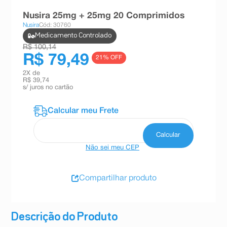
8
º
teste gravidez
Nusira 25mg + 25mg 20 Comprimidos
Nusira
Cód: 30760
9
º
esmalte
Medicamento Controlado
10
º
absorvente
R$ 100,14
R$ 79,49
21
% OFF
2
X de
R$ 39,74
s/ juros no cartão
Não sei meu CEP
Compartilhar produto
Descrição do Produto