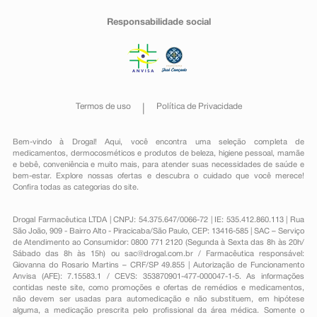
por mau funcionamento dos rins agudo, perda de
proteínas e/ou sangue na urina; alteração da função
Responsabilidade social
dos rins.
Distúrbios da pele e tecido subcutâneo
Comum: excesso de produção de suor, coceira,
erupção na pele.
Incomum: alopecia (queda de cabelos), urticária (reação
alérgica na pele).
Muito rara: áreas avermelhadas e escamosas na pele
Termos de uso
Política de Privacidade
(eczema), vermelhidão na pele (eritema), reação de
fotossensibilidade, púrpura (também púrpura alérgica -
manchas vermelhas na pele) e reações dérmicas
Bem-vindo à Drogal! Aqui, você encontra uma seleção completa de
bolhosas, tais como síndrome de Stevens-Johnson e
medicamentos
,
dermocosméticos e produtos de beleza
,
higiene pessoal
,
mamãe
e bebê
,
conveniência
e muito mais, para atender suas necessidades de saúde e
necrólise epidérmica tóxica (síndrome de Lyell).
bem-estar. Explore nossas ofertas e descubra o cuidado que você merece!
Distúrbios vasculares
Confira todas as categorias do site.
Incomum: regulação cardiovascular (hipotensão
postural e ataque cardíaco).
Muito rara: pressão alta.
Drogal Farmacêutica LTDA | CNPJ: 54.375.647/0066-72 | IE: 535.412.860.113 | Rua
Atenção: este produto é um medicamento que possui
São João, 909 - Bairro Alto - Piracicaba/São Paulo, CEP: 13416-585 | SAC – Serviço
uma nova associação no país e, embora as pesquisas
de Atendimento ao Consumidor: 0800 771 2120 (Segunda à Sexta das 8h às 20h/
Sábado das 8h às 15h) ou
sac@drogal.com.br
/ Farmacêutica responsável:
tenham indicado eficácia e segurança aceitáveis,
Giovanna do Rosario Martins – CRF/SP 49.855 | Autorização de Funcionamento
mesmo que indicado e utilizado corretamente, podem
Anvisa (AFE): 7.15583.1 / CEVS: 353870901-477-000047-1-5. As informações
ocorrer eventos adversos imprevisíveis ou
contidas neste site, como promoções e ofertas de remédios e medicamentos,
desconhecidos. Nesse caso, informe seu médico.
não devem ser usadas para automedicação e não substituem, em hipótese
alguma, a medicação prescrita pelo profissional da área médica. Somente o