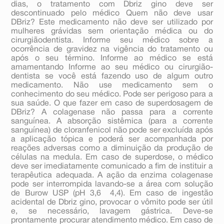
dias, o tratamento com Dbriz gino deve ser
descontinuado pelo médico Quem não deve usar
DBriz? Este medicamento não deve ser utilizado por
mulheres grávidas sem orientação médica ou do
cirurgiãodentista. Informe seu médico sobre a
ocorrência de gravidez na vigência do tratamento ou
após o seu término. Informe ao médico se está
amamentando Informe ao seu médico ou cirurgião-
dentista se você está fazendo uso de algum outro
medicamento. Não use medicamento sem o
conhecimento do seu médico. Pode ser perigoso para a
sua saúde. O que fazer em caso de superdosagem de
DBriz? A colagenase não passa para a corrente
sanguínea. A absorção sistêmica (para a corrente
sanguínea) de cloranfenicol não pode ser excluída após
a aplicação tópica e poderá ser acompanhada por
reações adversas como a diminuição da produção de
células na medula. Em caso de superdose, o médico
deve ser imediatamente comunicado a fim de instituir a
terapêutica adequada. A ação da enzima colagenase
pode ser interrompida lavando-se a área com solução
de Burow USP (pH 3,6  4,4). Em caso de ingestão
acidental de Dbriz gino, provocar o vômito pode ser útil
e, se necessário, lavagem gástrica. Deve-se
prontamente procurar atendimento médico. Em caso de