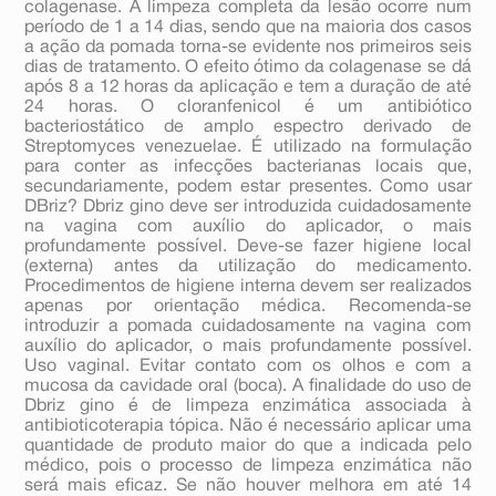
colagenase. A limpeza completa da lesão ocorre num
período de 1 a 14 dias, sendo que na maioria dos casos
a ação da pomada torna-se evidente nos primeiros seis
dias de tratamento. O efeito ótimo da colagenase se dá
após 8 a 12 horas da aplicação e tem a duração de até
24 horas. O cloranfenicol é um antibiótico
bacteriostático de amplo espectro derivado de
Streptomyces venezuelae. É utilizado na formulação
para conter as infecções bacterianas locais que,
secundariamente, podem estar presentes. Como usar
DBriz? Dbriz gino deve ser introduzida cuidadosamente
na vagina com auxílio do aplicador, o mais
profundamente possível. Deve-se fazer higiene local
(externa) antes da utilização do medicamento.
Procedimentos de higiene interna devem ser realizados
apenas por orientação médica. Recomenda-se
introduzir a pomada cuidadosamente na vagina com
auxílio do aplicador, o mais profundamente possível.
Uso vaginal. Evitar contato com os olhos e com a
mucosa da cavidade oral (boca). A finalidade do uso de
Dbriz gino é de limpeza enzimática associada à
antibioticoterapia tópica. Não é necessário aplicar uma
quantidade de produto maior do que a indicada pelo
médico, pois o processo de limpeza enzimática não
será mais eficaz. Se não houver melhora em até 14