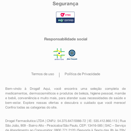
Segurança
Responsabilidade social
Termos de uso
Política de Privacidade
Bem-vindo à Drogal! Aqui, você encontra uma seleção completa de
medicamentos
,
dermocosméticos e produtos de beleza
,
higiene pessoal
,
mamãe
e bebê
,
conveniência
e muito mais, para atender suas necessidades de saúde e
bem-estar. Explore nossas ofertas e descubra o cuidado que você merece!
Confira todas as categorias do site.
Drogal Farmacêutica LTDA | CNPJ: 54.375.647/0066-72 | IE: 535.412.860.113 | Rua
São João, 909 - Bairro Alto - Piracicaba/São Paulo, CEP: 13416-585 | SAC – Serviço
de Atendimento ao Consumidor: 0800 771 2120 (Segunda à Sexta das 8h às 20h/