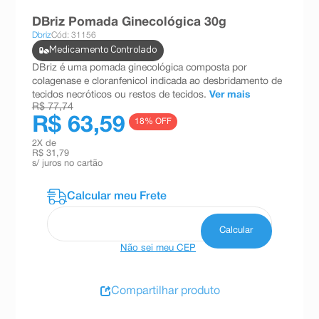
8
º
teste gravidez
DBriz Pomada Ginecológica 30g
Dbriz
Cód: 31156
9
º
absorvente
Medicamento Controlado
10
º
shampoo
DBriz é uma pomada ginecológica composta por
colagenase e cloranfenicol indicada ao desbridamento de
tecidos necróticos ou restos de tecidos.
Ver mais
R$ 77,74
R$ 63,59
18
% OFF
2
X de
R$ 31,79
s/ juros no cartão
Não sei meu CEP
Compartilhar produto