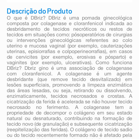
Descrição do Produto
O que é DBriz? DBriz é uma pomada ginecológica
composta por colagenase e cloranfenicol indicada ao
desbridamento de tecidos necróticos ou restos de
tecidos em situações como: pósoperatórios de cirurgias
ou intervenções ginecológicas referentes ao colo
uterino e mucosa vaginal (por exemplo, cauterizações
uterinas, episiorrafias e colpoperineorrafias), em casos
de cervicites (por exemplo, erosivas e pósparto) e
vaginites (por exemplo, ulcerativas). Como funciona
DBriz? Dbriz gino é uma associação de colagenase
com cloranfenicol. A colagenase é um agente
desbridante (que remove tecido desvitalizado) em
lesões superficiais, promovendo a limpeza enzimática
das áreas lesadas, ou seja, retirando ou dissolvendo,
enzimaticamente, tecidos necrosados e crostas. A
cicatrização da ferida é acelerada se não houver tecido
necrosado no ferimento. A colagenase tem a
propriedade de decompor o colágeno em seu estado
natural ou desnaturado, contribuindo na formação de
tecido novo (de granulação) e subsequente cicatrização
(reepitelização das feridas). O colágeno de tecido sadio
ou do tecido recentemente formado não é afetado pela