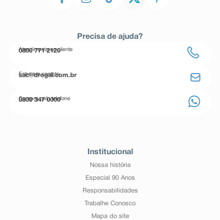
Precisa de ajuda?
Atendimento ao cliente
0800 771 2120
Entre em contato
sac@drogal.com.br
Compre pelo telefone
0800 347 0000
Institucional
Nossa história
Especial 90 Anos
Responsabilidades
Trabalhe Conosco
Mapa do site