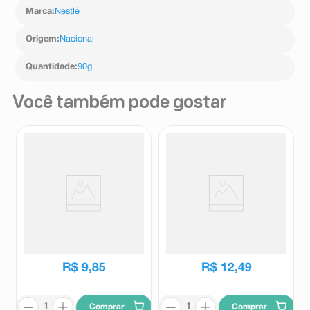
Marca
:
Nestlé
Origem
:
Nacional
Quantidade
:
90g
Você também pode gostar
Chocolate Nestlé Chocotrio
Bombom Ferrero Rocher
Amendoim 90g
34,5g
Nestlé
Ferrero Rocher
R$
9
,
85
R$
12
,
49
Comprar
Comprar