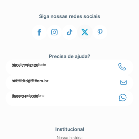
Siga nossas redes sociais
Precisa de ajuda?
Atendimento ao cliente
0800 771 2120
Entre em contato
sac@drogal.com.br
Compre pelo telefone
0800 347 0000
Institucional
Nossa história