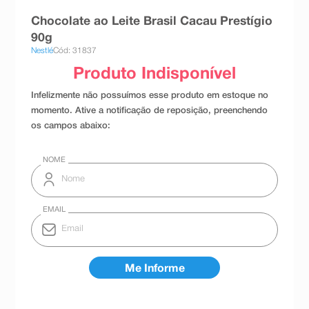
8
º
absorvente
Chocolate ao Leite Brasil Cacau Prestígio
90g
9
º
teste gravidez
Nestlé
Cód: 31837
10
º
esmalte