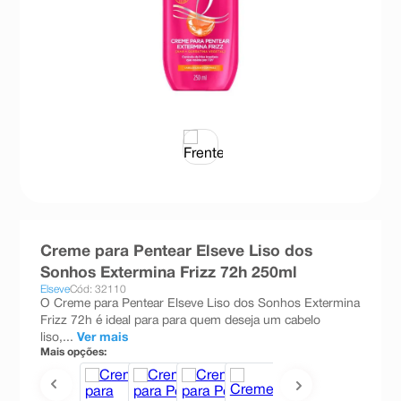
8
º
teste gravidez
9
º
esmalte
10
º
absorvente
Creme para Pentear Elseve Liso dos
Sonhos Extermina Frizz 72h 250ml
Elseve
Cód: 32110
O Creme para Pentear Elseve Liso dos Sonhos Extermina
Frizz 72h é ideal para para quem deseja um cabelo
liso,...
Ver mais
Mais opções: