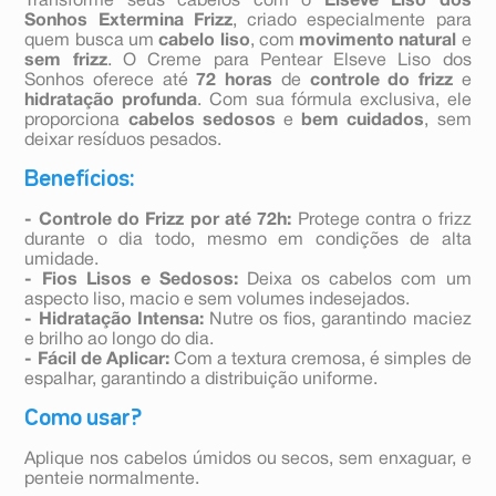
Transforme seus cabelos com o
Elseve Liso dos
Sonhos Extermina Frizz
, criado especialmente para
quem busca um
cabelo liso
, com
movimento natural
e
sem frizz
. O Creme para Pentear Elseve Liso dos
Sonhos oferece até
72 horas
de
controle do frizz
e
hidratação
profunda
. Com sua fórmula exclusiva, ele
proporciona
cabelos sedosos
e
bem cuidados
, sem
deixar resíduos pesados.
Benefícios:
- Controle do Frizz por até 72h:
Protege contra o frizz
durante o dia todo, mesmo em condições de alta
umidade.
- Fios Lisos e Sedosos:
Deixa os cabelos com um
aspecto liso, macio e sem volumes indesejados.
- Hidratação Intensa:
Nutre os fios, garantindo maciez
e brilho ao longo do dia.
- Fácil de Aplicar:
Com a textura cremosa, é simples de
espalhar, garantindo a distribuição uniforme.
Como usar?
Aplique nos cabelos úmidos ou secos, sem enxaguar, e
penteie normalmente.