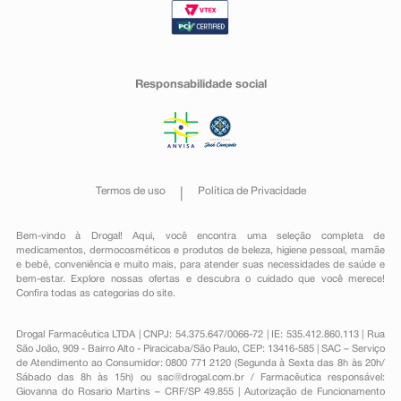
Responsabilidade social
Termos de uso
Política de Privacidade
Bem-vindo à Drogal! Aqui, você encontra uma seleção completa de
medicamentos
,
dermocosméticos e produtos de beleza
,
higiene pessoal
,
mamãe
e bebê
,
conveniência
e muito mais, para atender suas necessidades de saúde e
bem-estar. Explore nossas ofertas e descubra o cuidado que você merece!
Confira todas as categorias do site.
Drogal Farmacêutica LTDA | CNPJ: 54.375.647/0066-72 | IE: 535.412.860.113 | Rua
São João, 909 - Bairro Alto - Piracicaba/São Paulo, CEP: 13416-585 | SAC – Serviço
de Atendimento ao Consumidor: 0800 771 2120 (Segunda à Sexta das 8h às 20h/
Sábado das 8h às 15h) ou
sac@drogal.com.br
/ Farmacêutica responsável:
Giovanna do Rosario Martins – CRF/SP 49.855 | Autorização de Funcionamento