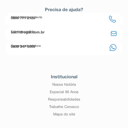
Precisa de ajuda?
Atendimento ao cliente
0800 771 2120
Entre em contato
sac@drogal.com.br
Compre pelo telefone
0800 347 0000
Institucional
Nossa história
Especial 90 Anos
Responsabilidades
Trabalhe Conosco
Mapa do site