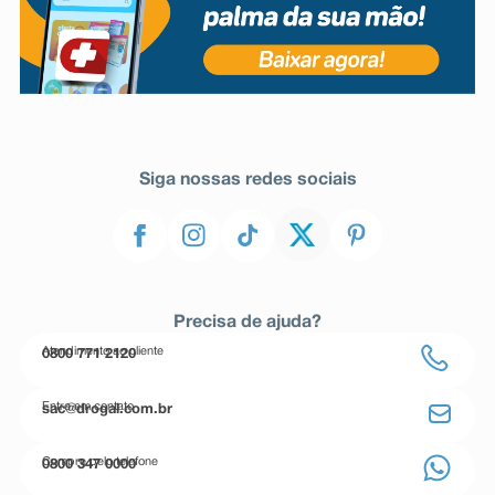
Siga nossas redes sociais
Precisa de ajuda?
Atendimento ao cliente
0800 771 2120
Entre em contato
sac@drogal.com.br
Compre pelo telefone
0800 347 0000