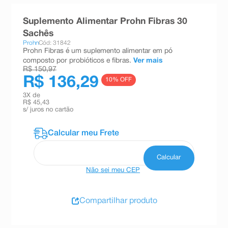
8
º
teste gravidez
Suplemento Alimentar Prohn Fibras 30
9
º
absorvente
Sachês
Prohn
Cód: 31842
10
º
shampoo
Prohn Fibras é um suplemento alimentar em pó
composto por probióticos e fibras.
Ver mais
R$ 150,97
R$ 136,29
10
% OFF
3
X de
R$ 45,43
s/ juros no cartão
Não sei meu CEP
Compartilhar produto