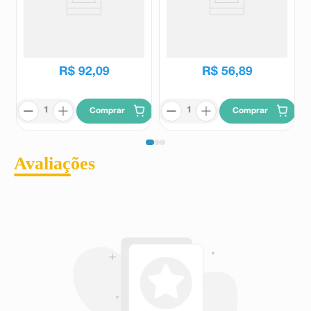
Suplemento Alimentar 20 Bi 10
Suplemento Alimentar Probid
Cápsulas
15 Cápsulas
20 Bi
Probid
R$
111
,
71
R$
70
,
10
R$
92
,
09
R$
56
,
89
Comprar
Comprar
Avaliações