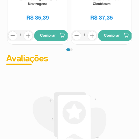
Boost Pele Normal e Sensível
Porcelana 150ml
Neutrogena
Cicatricure
300ml
R$
85
,
39
R$
37
,
35
Comprar
Comprar
Avaliações