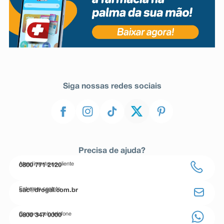
Siga nossas redes sociais
Precisa de ajuda?
Atendimento ao cliente
0800 771 2120
Entre em contato
sac@drogal.com.br
Compre pelo telefone
0800 347 0000