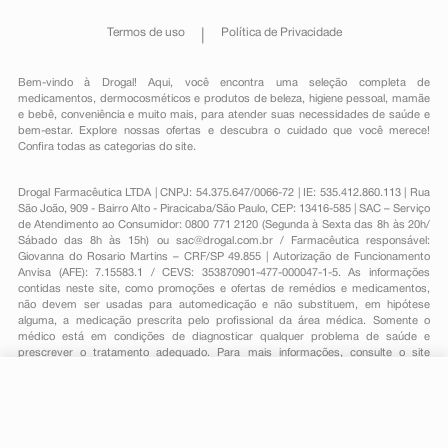
Termos de uso
Política de Privacidade
Bem-vindo à Drogal! Aqui, você encontra uma seleção completa de
medicamentos
,
dermocosméticos e produtos de beleza
,
higiene pessoal
,
mamãe
e bebê
,
conveniência
e muito mais, para atender suas necessidades de saúde e
bem-estar. Explore nossas ofertas e descubra o cuidado que você merece!
Confira todas as categorias do site.
Drogal Farmacêutica LTDA | CNPJ: 54.375.647/0066-72 | IE: 535.412.860.113 | Rua
São João, 909 - Bairro Alto - Piracicaba/São Paulo, CEP: 13416-585 | SAC – Serviço
de Atendimento ao Consumidor: 0800 771 2120 (Segunda à Sexta das 8h às 20h/
Sábado das 8h às 15h) ou
sac@drogal.com.br
/ Farmacêutica responsável:
Giovanna do Rosario Martins – CRF/SP 49.855 | Autorização de Funcionamento
Anvisa (AFE): 7.15583.1 / CEVS: 353870901-477-000047-1-5. As informações
contidas neste site, como promoções e ofertas de remédios e medicamentos,
não devem ser usadas para automedicação e não substituem, em hipótese
alguma, a medicação prescrita pelo profissional da área médica. Somente o
médico está em condições de diagnosticar qualquer problema de saúde e
prescrever o tratamento adequado. Para mais informações, consulte o site
Anvisa. As fotos contidas em nosso site são meramente ilustrativas. Promoções e
preços são válidos apenas para compras on-line, caso haja disponibilidade e
estão sujeitos a alterações no decorrer do dia. Todos os direitos reservados.
R$ 40,99
-
+
Comprar
Em
1
x
R$ 40,99
Powered by