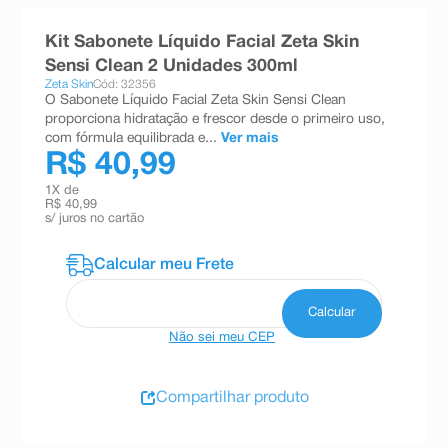
8
º
teste gravidez
Kit Sabonete Líquido Facial Zeta Skin
9
º
esmalte
Sensi Clean 2 Unidades 300ml
Zeta Skin
Cód: 32356
10
º
absorvente
O Sabonete Líquido Facial Zeta Skin Sensi Clean
proporciona hidratação e frescor desde o primeiro uso,
com fórmula equilibrada e...
Ver mais
R$ 40,99
1
X de
R$ 40,99
s/ juros no cartão
Não sei meu CEP
Compartilhar produto