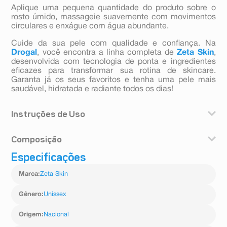
Aplique uma pequena quantidade do produto sobre o
rosto úmido, massageie suavemente com movimentos
circulares e enxágue com água abundante.
Cuide da sua pele com qualidade e confiança. Na
Drogal
, você encontra a linha completa de
Zeta Skin
,
desenvolvida com tecnologia de ponta e ingredientes
eficazes para transformar sua rotina de skincare.
Garanta já os seus favoritos e tenha uma pele mais
saudável, hidratada e radiante todos os dias!
Instruções de Uso
Aplique uma pequena quantidade do produto sobre o
Composição
rosto úmido, massageie suavemente com movimentos
circulares e enxágue com água abundante.
Especificações
Aqua (água), sodium laureth sulfate (lauril éter sulfato de
sódio), decyl glucoside (decil glicosídeo), cocamide dea
Marca
:
Zeta Skin
(cocamida dea), cocamidopropyl
betaine(cocamidopropil betaína), glycerin (glicerina),
disodium laureth sulfosuccinate (laureth
Gênero
:
Unissex
sulfossuccinato dissódico), phenoxyethanol
(fenoxietanol),peg-120 methyl disodium laureth
Origem
:
Nacional
sulfosuccinate (laurete sulfossuccinato dissódico),