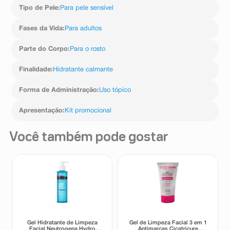
allantoin (alantoína), citric acid (ácido cítrico), bisabolol
Tipo de Pele
:
Para pele sensível
(bisabolol), disodium edta (edetato dissódico), caprylyl
glycol (capril glicol), sodium sulfate (sulfato de sódio),
Fases da Vida
:
Para adultos
parfum (perfume), citronellol (citronelol), d-limonene (d-
limoneno), hexyl cinnamal (hexil cinamal).
Parte do Corpo
:
Para o rosto
Finalidade
:
Hidratante calmante
Forma de Administração
:
Uso tópico
Apresentação
:
Kit promocional
Você também pode gostar
Gel Hidratante de Limpeza
Gel de Limpeza Facial 3 em 1
Facial Neutrogena Hydro
Antimarcas Cicatricure