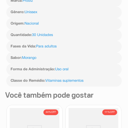
Marca
:
Prodiz
Gênero
:
Unissex
Origem
:
Nacional
Quantidade
:
30 Unidades
Fases da Vida
:
Para adultos
Sabor
:
Morango
Forma de Administração
:
Uso oral
Classe do Remédio
:
Vitaminas suplementos
Você também pode gostar
44%
OFF
11%
OFF