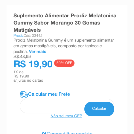
8
º
teste gravidez
Suplemento Alimentar Prodiz Melatonina
9
º
esmalte
Gummy Sabor Morango 30 Gomas
10
º
absorvente
Matigáveis
Prodiz
Cód: 33442
Prodiz Melatonina Gummy é um suplemento alimentar
em gomas mastigáveis, composto por tapioca e
pectina.
Ver mais
R$ 48,99
R$ 19,90
59
% OFF
1
X de
R$ 19,90
s/ juros no cartão
Não sei meu CEP