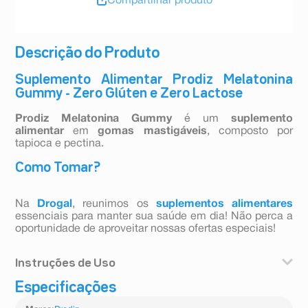
Compartilhar produto
Descrição do Produto
Suplemento Alimentar Prodiz Melatonina
Gummy - Zero Glúten e Zero Lactose
Prodiz Melatonina Gummy
é um
suplemento
alimentar
em
gomas mastigáveis
, composto por
tapioca e pectina.
Como Tomar?
Na
Drogal
, reunimos os
suplementos alimentares
essenciais para manter sua saúde em dia! Não perca a
oportunidade de aproveitar nossas ofertas especiais!
Instruções de Uso
Especificações
Adultos maiores de 19 anos, ingerir 2 pastilha gamosa
ao dia.