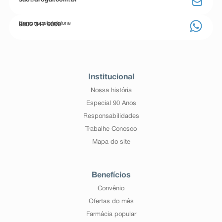
sac@drogal.com.br
Compre pelo telefone
0800 347 0000
Institucional
Nossa história
Especial 90 Anos
Responsabilidades
Trabalhe Conosco
Mapa do site
Benefícios
Convênio
Ofertas do mês
Farmácia popular