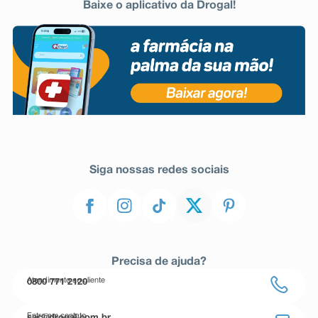
Baixe o aplicativo da Drogal!
Siga nossas redes sociais
Precisa de ajuda?
Atendimento ao cliente
0800 771 2120
Entre em contato