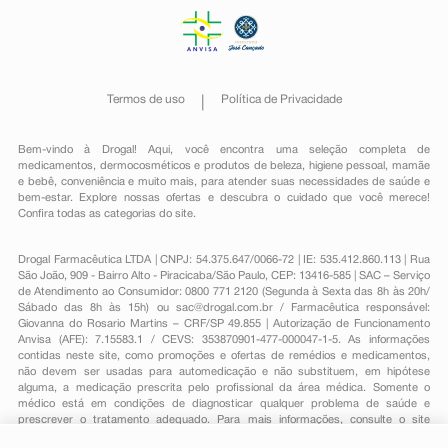
Termos de uso
Política de Privacidade
Bem-vindo à Drogal! Aqui, você encontra uma seleção completa de
medicamentos
,
dermocosméticos e produtos de beleza
,
higiene pessoal
,
mamãe
e bebê
,
conveniência
e muito mais, para atender suas necessidades de saúde e
bem-estar. Explore nossas ofertas e descubra o cuidado que você merece!
Confira todas as categorias do site.
Drogal Farmacêutica LTDA | CNPJ: 54.375.647/0066-72 | IE: 535.412.860.113 | Rua
São João, 909 - Bairro Alto - Piracicaba/São Paulo, CEP: 13416-585 | SAC – Serviço
de Atendimento ao Consumidor: 0800 771 2120 (Segunda à Sexta das 8h às 20h/
Sábado das 8h às 15h) ou
sac@drogal.com.br
/ Farmacêutica responsável:
Giovanna do Rosario Martins – CRF/SP 49.855 | Autorização de Funcionamento
Anvisa (AFE): 7.15583.1 / CEVS: 353870901-477-000047-1-5. As informações
contidas neste site, como promoções e ofertas de remédios e medicamentos,
não devem ser usadas para automedicação e não substituem, em hipótese
alguma, a medicação prescrita pelo profissional da área médica. Somente o
médico está em condições de diagnosticar qualquer problema de saúde e
prescrever o tratamento adequado. Para mais informações, consulte o site
Anvisa. As fotos contidas em nosso site são meramente ilustrativas. Promoções e