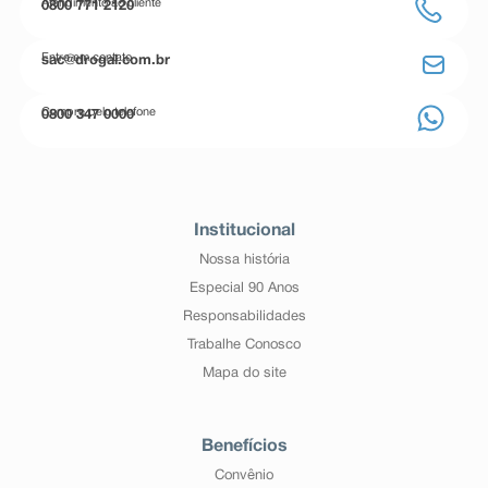
Atendimento ao cliente
0800 771 2120
Entre em contato
sac@drogal.com.br
Compre pelo telefone
0800 347 0000
Institucional
Nossa história
Especial 90 Anos
Responsabilidades
Trabalhe Conosco
Mapa do site
Benefícios
Convênio