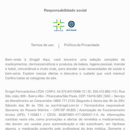
Responsabilidade social
Termos de uso
Política de Privacidade
Bem-vindo à Drogal! Aqui, você encontra uma seleção completa de
medicamentos
,
dermocosméticos e produtos de beleza
,
higiene pessoal
,
mamãe
e bebê
,
conveniência
e muito mais, para atender suas necessidades de saúde e
bem-estar. Explore nossas ofertas e descubra o cuidado que você merece!
Confira todas as categorias do site.
Drogal Farmacêutica LTDA | CNPJ: 54.375.647/0066-72 | IE: 535.412.860.113 | Rua
São João, 909 - Bairro Alto - Piracicaba/São Paulo, CEP: 13416-585 | SAC – Serviço
de Atendimento ao Consumidor: 0800 771 2120 (Segunda à Sexta das 8h às 20h/
Sábado das 8h às 15h) ou
sac@drogal.com.br
/ Farmacêutica responsável:
Giovanna do Rosario Martins – CRF/SP 49.855 | Autorização de Funcionamento
Anvisa (AFE): 7.15583.1 / CEVS: 353870901-477-000047-1-5. As informações
contidas neste site, como promoções e ofertas de remédios e medicamentos,
não devem ser usadas para automedicação e não substituem, em hipótese
alguma, a medicação prescrita pelo profissional da área médica. Somente o