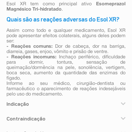
Esol XR tem como principal ativo
Esomeprazol
Magnésico Tri-hidratado
.
Quais são as reações adversas do Esol XR?
Assim como todo e qualquer medicamento, Esol XR
pode apresentar efeitos colaterais, alguns deles podem
ser:
- Reações comuns:
Dor de cabeça, dor na barriga,
diarreia, gases, enjoo, vômito e prisão de ventre.
- Reações incomuns:
Inchaço periférico, dificuldade
para dormir, tontura, sensação de
queimação/dormência na pele, sonolência, vertigem,
boca seca, aumento da quantidade das enzimas do
fígado.
Informe ao seu médico, cirurgião-dentista ou
farmacêutico o aparecimento de reações indesejáveis
pelo uso do medicamento.
Indicação
Esol® XR é indicado para o tratamento de doenças
Contraindicação
ácido-pépticas e alívio dos sintomas de azia,
regurgitação ácida e dor epigástrica.
Você não deve utilizar Esol® XR se tiver alergia ao