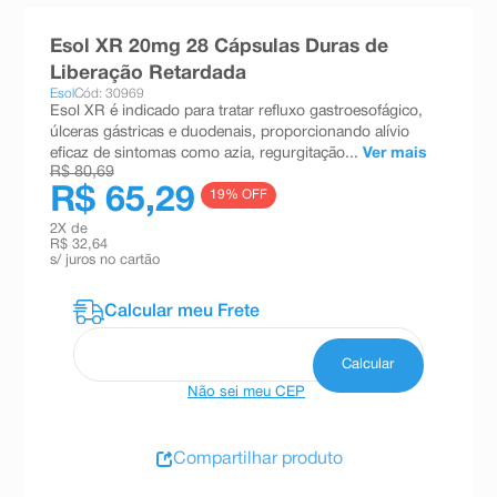
8
º
teste gravidez
Esol XR 20mg 28 Cápsulas Duras de
9
º
absorvente
Liberação Retardada
Esol
Cód: 30969
10
º
shampoo
Esol XR é indicado para tratar refluxo gastroesofágico,
úlceras gástricas e duodenais, proporcionando alívio
eficaz de sintomas como azia, regurgitação...
Ver mais
R$ 80,69
R$ 65,29
19
% OFF
2
X de
R$ 32,64
s/ juros no cartão
Não sei meu CEP
Compartilhar produto