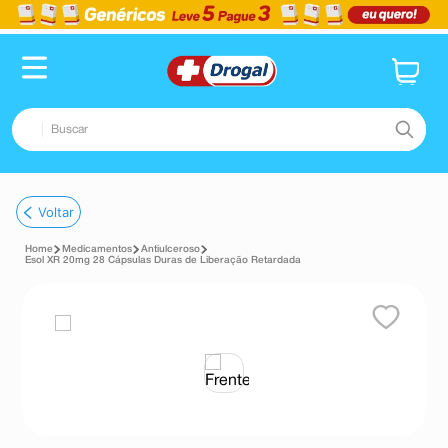
Buscar
TERMOS MAIS BUSCADOS
Voltar
1
º
fralda
Medicamentos
Antiulceroso
2
º
dipirona
Esol XR 20mg 28 Cápsulas Duras de Liberação Retardada
3
º
lenço umedecido
4
º
tadalafila
5
º
minoxidil
6
º
desodorante
7
º
esmalte