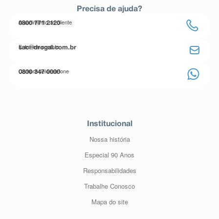
Precisa de ajuda?
Atendimento ao cliente
0800 771 2120
Entre em contato
sac@drogal.com.br
Compre pelo telefone
0800 347 0000
Institucional
Nossa história
Especial 90 Anos
Responsabilidades
Trabalhe Conosco
Mapa do site