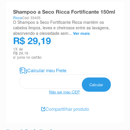
8
º
teste gravidez
Shampoo a Seco Ricca Fortificante 150ml
9
º
esmalte
Ricca
Cód: 33435
O Shampoo a Seco Fortificante Ricca mantém os
10
º
absorvente
cabelos limpos, leves e cheirosos entre as lavagens,
absorvendo a oleosidade sem...
Ver mais
R$ 29,19
1
X de
R$ 29,19
s/ juros no cartão
Não sei meu CEP
Compartilhar produto