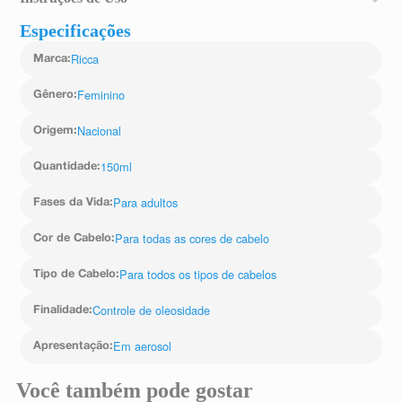
Agite o frasco, aplique a 20 cm da raiz, massageie com
Especificações
as pontas dos dedos e finalize escovando para um efeito
natural e leve.
Ricca
Marca
:
Feminino
Gênero
:
Nacional
Origem
:
150ml
Quantidade
:
Para adultos
Fases da Vida
:
Para todas as cores de cabelo
Cor de Cabelo
:
Para todos os tipos de cabelos
Tipo de Cabelo
:
Controle de oleosidade
Finalidade
:
Em aerosol
Apresentação
:
Você também pode gostar