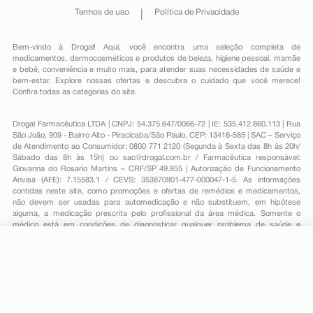
Termos de uso
Política de Privacidade
Bem-vindo à Drogal! Aqui, você encontra uma seleção completa de
medicamentos
,
dermocosméticos e produtos de beleza
,
higiene pessoal
,
mamãe
e bebê
,
conveniência
e muito mais, para atender suas necessidades de saúde e
bem-estar. Explore nossas ofertas e descubra o cuidado que você merece!
Confira todas as categorias do site.
Drogal Farmacêutica LTDA | CNPJ: 54.375.647/0066-72 | IE: 535.412.860.113 | Rua
São João, 909 - Bairro Alto - Piracicaba/São Paulo, CEP: 13416-585 | SAC – Serviço
de Atendimento ao Consumidor: 0800 771 2120 (Segunda à Sexta das 8h às 20h/
Sábado das 8h às 15h) ou
sac@drogal.com.br
/ Farmacêutica responsável:
Giovanna do Rosario Martins – CRF/SP 49.855 | Autorização de Funcionamento
Anvisa (AFE): 7.15583.1 / CEVS: 353870901-477-000047-1-5. As informações
contidas neste site, como promoções e ofertas de remédios e medicamentos,
não devem ser usadas para automedicação e não substituem, em hipótese
alguma, a medicação prescrita pelo profissional da área médica. Somente o
médico está em condições de diagnosticar qualquer problema de saúde e
prescrever o tratamento adequado. Para mais informações, consulte o site
Anvisa. As fotos contidas em nosso site são meramente ilustrativas. Promoções e
preços são válidos apenas para compras on-line, caso haja disponibilidade e
R$ 12,59
-
+
Comprar
estão sujeitos a alterações no decorrer do dia. Todos os direitos reservados.
Em
1
x
R$ 12,59
Powered by