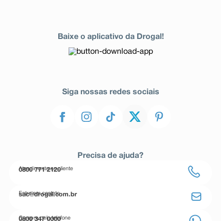
Baixe o aplicativo da Drogal!
Siga nossas redes sociais
Precisa de ajuda?
Atendimento ao cliente
0800 771 2120
Entre em contato
sac@drogal.com.br
Compre pelo telefone
0800 347 0000