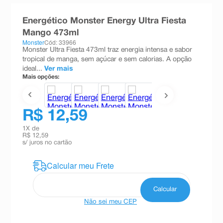
8
º
teste gravidez
Energético Monster Energy Ultra Fiesta
9
º
esmalte
Mango 473ml
Monster
Cód: 33966
10
º
absorvente
Monster Ultra Fiesta 473ml traz energia intensa e sabor
tropical de manga, sem açúcar e sem calorias. A opção
ideal...
Ver mais
Mais opções:
R$ 12,59
1
X de
R$ 12,59
s/ juros no cartão
Não sei meu CEP