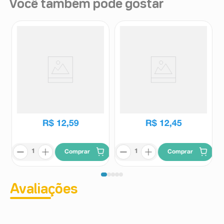
Você também pode gostar
Energético Monster Energy
Energético Red Bull Zero 250ml
Absolutely Zero 473ml
Monster
Red Bull
R$
12
,
59
R$
12
,
45
Comprar
Comprar
Avaliações