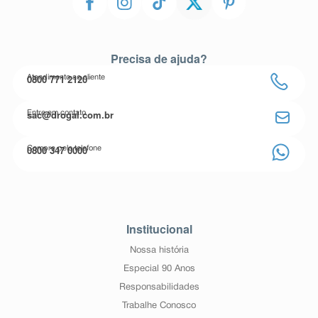
Precisa de ajuda?
0800 771 2120
Atendimento ao cliente
sac@drogal.com.br
Entre em contato
0800 347 0000
Compre pelo telefone
Institucional
Nossa história
Especial 90 Anos
Responsabilidades
Trabalhe Conosco