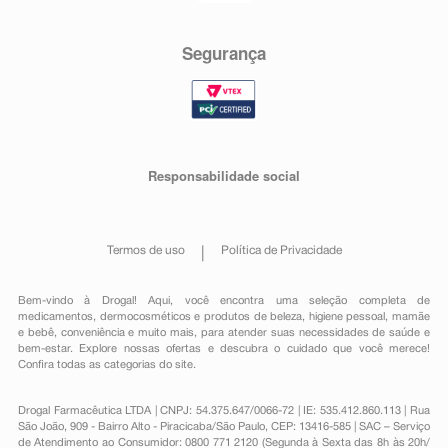
Segurança
Responsabilidade social
Termos de uso
Política de Privacidade
Bem-vindo à Drogal! Aqui, você encontra uma seleção completa de
medicamentos
,
dermocosméticos e produtos de beleza
,
higiene pessoal
,
mamãe
e bebê
,
conveniência
e muito mais, para atender suas necessidades de saúde e
bem-estar. Explore nossas ofertas e descubra o cuidado que você merece!
Confira todas as categorias do site.
Drogal Farmacêutica LTDA | CNPJ: 54.375.647/0066-72 | IE: 535.412.860.113 | Rua
São João, 909 - Bairro Alto - Piracicaba/São Paulo, CEP: 13416-585 | SAC – Serviço
de Atendimento ao Consumidor: 0800 771 2120 (Segunda à Sexta das 8h às 20h/