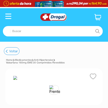
Buscar
TERMOS MAIS BUSCADOS
Voltar
1
º
fralda
Medicamentos
Anti-Hipertensivo
2
º
dipirona
Valsartana 160mg EMS 30 Comprimidos Revestidos
3
º
lenço umedecido
4
º
tadalafila
5
º
minoxidil
6
º
desodorante
7
º
esmalte