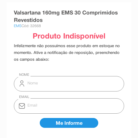
8
º
teste gravidez
Valsartana 160mg EMS 30 Comprimidos
9
º
absorvente
Revestidos
EMS
Cód: 32668
10
º
shampoo