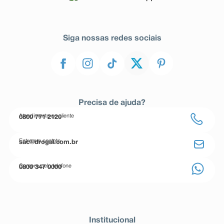
Siga nossas redes sociais
Precisa de ajuda?
Atendimento ao cliente
0800 771 2120
Entre em contato
sac@drogal.com.br
Compre pelo telefone
0800 347 0000
Institucional