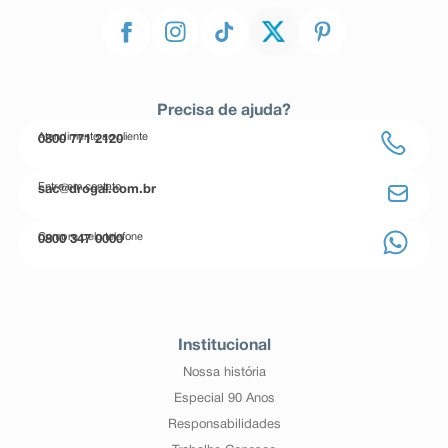
Precisa de ajuda?
Atendimento ao cliente
0800 771 2120
Entre em contato
sac@drogal.com.br
Compre pelo telefone
0800 347 0000
Institucional
Nossa história
Especial 90 Anos
Responsabilidades