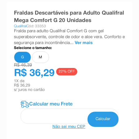
8
º
teste gravidez
Fraldas Descartáveis para Adulto Qualifral
9
º
absorvente
Mega Comfort G 20 Unidades
Qualifral
Cód: 33353
10
º
shampoo
Fralda para adulto Qualifral Comfort G com gel
superabsorvente, controle de odor e aloe vera. Conforto e
segurança para incontinência...
Ver mais
Selecione o tamanho:
G
M
R$ 46,39
R$ 36,29
22
% OFF
1
X de
R$ 36,29
s/ juros no cartão
Não sei meu CEP