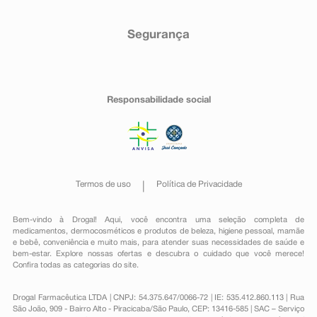
Segurança
Responsabilidade social
Termos de uso
Política de Privacidade
Bem-vindo à Drogal! Aqui, você encontra uma seleção completa de
medicamentos
,
dermocosméticos e produtos de beleza
,
higiene pessoal
,
mamãe
e bebê
,
conveniência
e muito mais, para atender suas necessidades de saúde e
bem-estar. Explore nossas ofertas e descubra o cuidado que você merece!
Confira todas as categorias do site.
Drogal Farmacêutica LTDA | CNPJ: 54.375.647/0066-72 | IE: 535.412.860.113 | Rua
São João, 909 - Bairro Alto - Piracicaba/São Paulo, CEP: 13416-585 | SAC – Serviço