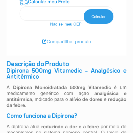
Não sei meu CEP
Compartilhar produto
Descrição do Produto
Dipirona 500mg Vitamedic – Analgésico e
Antitérmico
A
é um
Dipirona Monoidratada 500mg Vitamedic
medicamento genérico com ação
analgésica e
, indicado para o
e
antitérmica
alívio de dores
redução
.
da febre
Como funciona a Dipirona?
A dipirona atua
por meio de
reduzindo a dor e a febre
mecanismos no sistema nervoso central. O início de