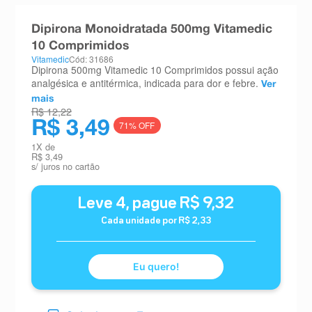
8
º
teste gravidez
Dipirona Monoidratada 500mg Vitamedic
9
º
esmalte
10 Comprimidos
Vitamedic
Cód: 31686
10
º
absorvente
Dipirona 500mg Vitamedic 10 Comprimidos possui ação
analgésica e antitérmica, indicada para dor e febre.
Ver
mais
R$ 12,22
R$ 3,49
71
% OFF
1
X de
R$ 3,49
s/ juros no cartão
Leve
4
, pague
R$
9
,
32
Cada unidade por
R$
2
,
33
Eu quero!