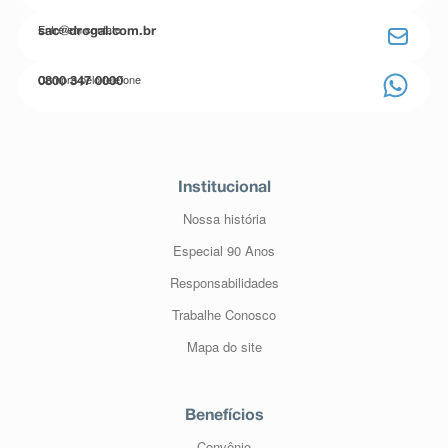
Entre em contato
sac@drogal.com.br
Compre pelo telefone
0800 347 0000
Institucional
Nossa história
Especial 90 Anos
Responsabilidades
Trabalhe Conosco
Mapa do site
Benefícios
Convênio