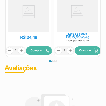
Analgésico e Relaxante
Dipirona Monoidratada 500mg
Muscular Dorflex 50
Medley 30 Comprimidos
Comprimidos
Dorflex
Medley
R$
29
,
79
Leve
3
e pague
R$
6
,
99
R$
24
,
49
(Cada)
1 Un. por R$
10.49
Comprar
Comprar
Avaliações