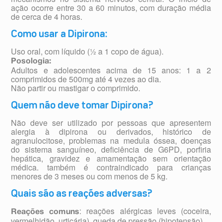
ação ocorre entre 30 a 60 minutos, com duração média
de cerca de 4 horas.
Como usar a Dipirona:
Uso oral, com líquido (½ a 1 copo de água).
Posologia:
Adultos e adolescentes acima de 15 anos: 1 a 2
comprimidos de 500mg até 4 vezes ao dia.
Não partir ou mastigar o comprimido.
Quem não deve tomar Dipirona?
Não deve ser utilizado por pessoas que apresentem
alergia à dipirona ou derivados, histórico de
agranulocitose, problemas na medula óssea, doenças
do sistema sanguíneo, deficiência de G6PD, porfiria
hepática, gravidez e amamentação sem orientação
médica. também é contraindicado para crianças
menores de 3 meses ou com menos de 5 kg.
Quais são as reações adversas?
: reações alérgicas leves (coceira,
Reações comuns
vermelhidão, urticária), queda de pressão (hipotensão).