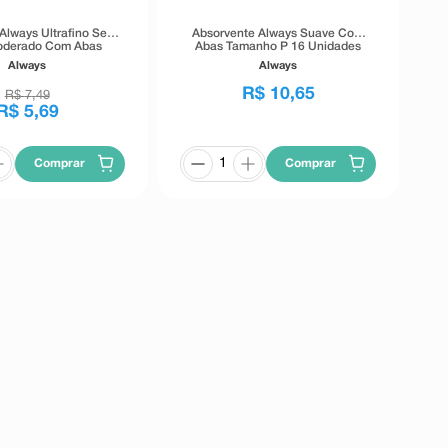
Always Ultrafino Seca
Absorvente Always Suave Com
oderado Com Abas
Abas Tamanho P 16 Unidades
ho M 8 Unidades
Always
Always
R$
10
,
65
R$
7
,
49
R$
5
,
69
Comprar
Comprar