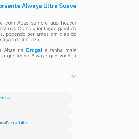
orvente Always Ultra Suave
ave com Abas sempre que houver
nstrual. Como orientação geral de
ras, podendo ser antes em dias de
nsação de limpeza.
om Abas na
Drogal
e tenha mais
m a qualidade Always que você já
sivos termoplásticos
inino
ida
:
Para adultos