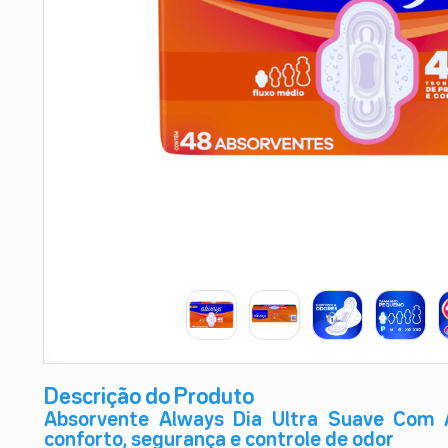
9
º
teste gravidez
10
º
esmalte
Descrição do Produto
Absorvente Always Dia Ultra Suave Com A
conforto, segurança e controle de odor