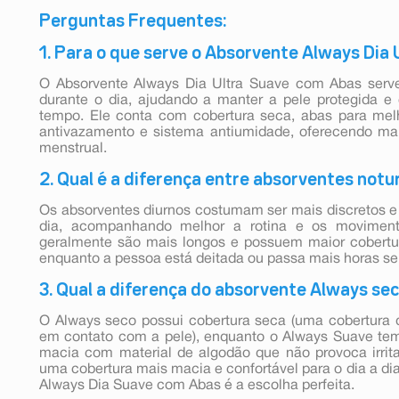
Perguntas Frequentes:
1. Para o que serve o Absorvente Always Dia
O Absorvente Always Dia Ultra Suave com Abas serve
durante o dia, ajudando a manter a pele protegida 
tempo. Ele conta com cobertura seca, abas para melho
antivazamento e sistema antiumidade, oferecendo mai
menstrual.
2. Qual é a diferença entre absorventes notu
Os absorventes diurnos costumam ser mais discretos e 
dia, acompanhando melhor a rotina e os moviment
geralmente são mais longos e possuem maior cobertu
enquanto a pessoa está deitada ou passa mais horas se
3. Qual a diferença do absorvente Always se
O Always seco possui cobertura seca (uma cobertura q
em contato com a pele), enquanto o Always Suave tem
macia com material de algodão que não provoca irrita
uma cobertura mais macia e confortável para o dia a d
Always Dia Suave com Abas é a escolha perfeita.