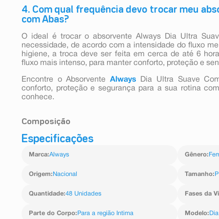
4. Com qual frequência devo trocar meu abs
com Abas?
O ideal é trocar o absorvente Always Dia Ultra Su
necessidade, de acordo com a intensidade do fluxo me
higiene, a troca deve ser feita em cerca de até 6 ho
fluxo mais intenso, para manter conforto, proteção e se
Encontre o Absorvente
Always
Dia Ultra Suave C
conforto, proteção e segurança para a sua rotina co
conhece.
Composição
Especificações
Celulose microcristalina, polietileno, polipropileno, ade
Marca
:
Always
Gênero
:
Fem
Origem
:
Nacional
Tamanho
:
P
Quantidade
:
48 Unidades
Fases da V
Parte do Corpo
:
Para a região Intima
Modelo
:
Dia