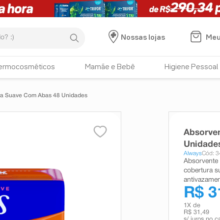
:)
Meu
Nossas lojas
ermocosméticos
Mamãe e Bebê
Higiene Pessoal
tra Suave Com Abas 48 Unidades
Absorven
Unidade
Always
Cód: 
Absorvente 
cobertura s
antivazamen
R$ 3
1
X de
R$ 31,49
s/ juros no c