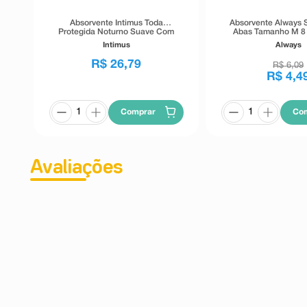
Absorvente Intimus Toda
Absorvente Always
Protegida Noturno Suave Com
Abas Tamanho M 8
Abas 45 Unidades
Intimus
Always
R$
26
,
79
R$
6
,
09
R$
4
,
4
Comprar
Co
Avaliações