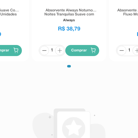
 Suave Com
Absorvente Always Noturno
Absorvente 
 Unidades
Noites Tranquilas Suave com
Fluxo M
Abas XG 26 Unidades
Taman
Always
R$
38
,
79
9
mprar
Comprar