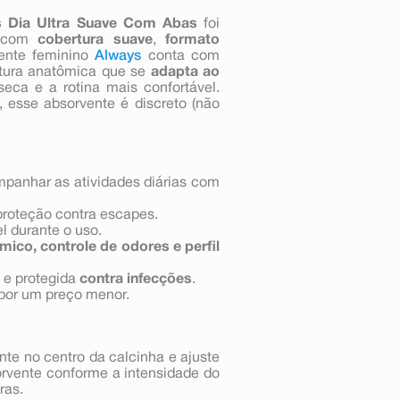
s Dia Ultra Suave Com Abas
foi
a com
cobertura suave
,
formato
ente feminino
Always
conta com
utura anatômica que se
adapta ao
eca e a rotina mais confortável.
, esse absorvente é discreto (não
panhar as atividades diárias com
proteção contra escapes.
l durante o uso.
ico, controle de odores e perfil
a e protegida
contra infecções
.
 por um preço menor.
ente no centro da calcinha e ajuste
sorvente conforme a intensidade do
ras.