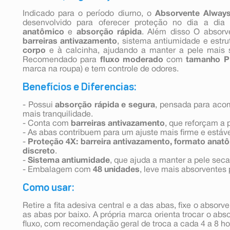
Indicado para o período diurno, o
Absorvente Alway
desenvolvido para oferecer proteção no dia a di
anatômico
e
absorção rápida
. Além disso O absorv
barreiras antivazamento
, sistema antiumidade e estr
corpo
e à calcinha, ajudando a manter a pele mais s
Recomendado para
fluxo moderado
com
tamanho P
marca na roupa) e tem controle de odores.
Benefícios e Diferencias:
- Possui
absorção rápida e segura
, pensada para acom
mais tranquilidade.
- Conta com
barreiras antivazamento
, que reforçam a 
- As abas contribuem para um ajuste mais firme e estáve
-
Proteção 4X: barreira antivazamento, formato anatôm
discreto
.
-
Sistema antiumidade
, que ajuda a manter a pele sec
- Embalagem com
48 unidades
, leve mais absorventes
Como usar:
Retire a fita adesiva central e a das abas, fixe o absorv
as abas por baixo. A própria marca orienta trocar o ab
fluxo, com recomendação geral de troca a cada 4 a 8 ho