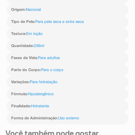
carbômer, ácido mirístico, álcool de lanolina acetilada,
ácido eicosanoico, acetato de etila, cicloexano. fil 015.
Origem
:
Nacional
Tipo de Pele
:
Para pele seca e extra seca
Textura
:
Em loção
Quantidade
:
236ml
Fases da Vida
:
Para adultos
Parte do Corpo
:
Para o corpo
Variações
:
Para hidratação
Fórmula
:
Hipoalergênico
Finalidade
:
Hidratante
Forma de Administração
:
Uso externo
Você também pode gostar