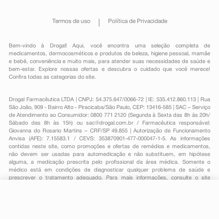
Termos de uso
Política de Privacidade
Bem-vindo à Drogal! Aqui, você encontra uma seleção completa de
medicamentos
,
dermocosméticos e produtos de beleza
,
higiene pessoal
,
mamãe
e bebê
,
conveniência
e muito mais, para atender suas necessidades de saúde e
bem-estar. Explore nossas ofertas e descubra o cuidado que você merece!
Confira todas as categorias do site.
Drogal Farmacêutica LTDA | CNPJ: 54.375.647/0066-72 | IE: 535.412.860.113 | Rua
São João, 909 - Bairro Alto - Piracicaba/São Paulo, CEP: 13416-585 | SAC – Serviço
de Atendimento ao Consumidor: 0800 771 2120 (Segunda à Sexta das 8h às 20h/
Sábado das 8h às 15h) ou
sac@drogal.com.br
/ Farmacêutica responsável:
Giovanna do Rosario Martins – CRF/SP 49.855 | Autorização de Funcionamento
Anvisa (AFE): 7.15583.1 / CEVS: 353870901-477-000047-1-5. As informações
contidas neste site, como promoções e ofertas de remédios e medicamentos,
não devem ser usadas para automedicação e não substituem, em hipótese
alguma, a medicação prescrita pelo profissional da área médica. Somente o
médico está em condições de diagnosticar qualquer problema de saúde e
prescrever o tratamento adequado. Para mais informações, consulte o site
Anvisa. As fotos contidas em nosso site são meramente ilustrativas. Promoções e
preços são válidos apenas para compras on-line, caso haja disponibilidade e
estão sujeitos a alterações no decorrer do dia. Todos os direitos reservados.
R$ 101,69
-
+
Comprar
Em
3
x
R$ 33,89