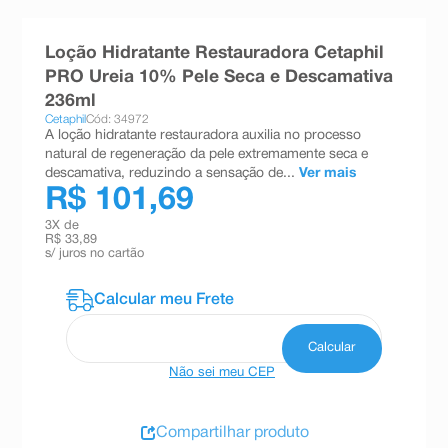
8
º
absorvente
Loção Hidratante Restauradora Cetaphil
9
º
teste gravidez
PRO Ureia 10% Pele Seca e Descamativa
10
º
esmalte
236ml
Cetaphil
Cód: 34972
A loção hidratante restauradora auxilia no processo
natural de regeneração da pele extremamente seca e
descamativa, reduzindo a sensação de...
Ver mais
R$ 101,69
3
X de
R$ 33,89
s/ juros no cartão
Não sei meu CEP
Compartilhar produto