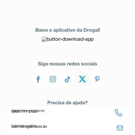
Baixe o aplicativo da Drogal!
Siga nossas redes sociais
Precisa de ajuda?
Atendimento ao cliente
0800 771 2120
Entre em contato
sac@drogal.com.br