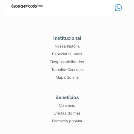
Compre pelo telefone
0800 347 0000
Institucional
Nossa história
Especial 90 Anos
Responsabilidades
Trabalhe Conosco
Mapa do site
Benefícios
Convênio
Ofertas do mês
Farmácia popular