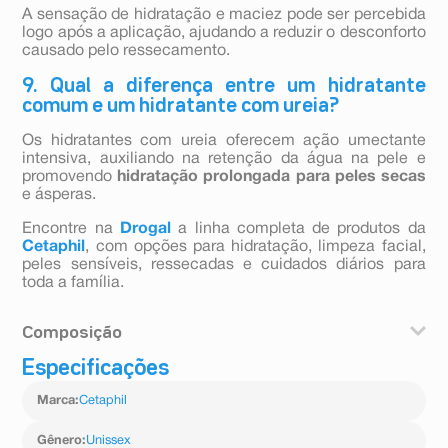
A sensação de hidratação e maciez pode ser percebida
logo após a aplicação, ajudando a reduzir o desconforto
causado pelo ressecamento.
9. Qual a diferença entre um hidratante
comum e um hidratante com ureia?
Os hidratantes com ureia oferecem ação umectante
intensiva, auxiliando na retenção da água na pele e
promovendo
hidratação prolongada para peles secas
e ásperas.
Encontre na
Drogal
a linha completa de produtos da
Cetaphil
, com opções para hidratação, limpeza facial,
peles sensíveis, ressecadas e cuidados diários para
toda a família.
Composição
Especificações
Água, ureia, palmitato de isopropila, acetato de cetila,
estearato de peg-100, monoestearato de glicerila,
Marca
:
Cetaphil
álcool cetearílico, petrolato amarelo, ácido palmítico,
ácido esteárico, acetato de estearila, metilparabeno,
polissorbato 60, acetato de oleíla, propilparabeno,
Gênero
:
Unissex