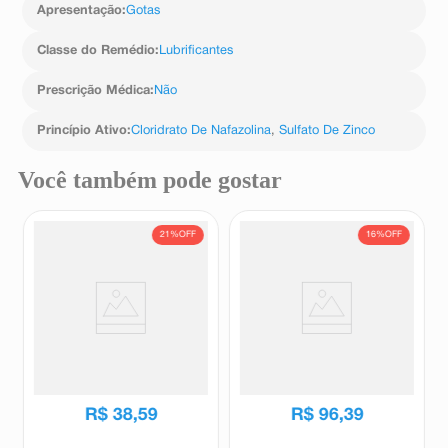
Apresentação
:
Gotas
Classe do Remédio
:
Lubrificantes
Prescrição Médica
:
Não
Princípio Ativo
:
Cloridrato De Nafazolina
,
Sulfato De Zinco
Você também pode gostar
21%
OFF
16%
OFF
Lacrifilm 5mg/ml Solução
Lubrificante Oftálmico Systane
Oftálmica Estéril 15ml
Hidratação 10ml
Lacrifilm
Systane
R$
48
,
70
R$
115
,
23
R$
38
,
59
R$
96
,
39