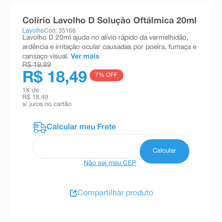
8
º
teste gravidez
Colírio Lavolho D Solução Oftálmica 20ml
9
º
esmalte
Lavolho
Cód: 35166
Lavolho D 20ml ajuda no alívio rápido da vermelhidão,
10
º
absorvente
ardência e irritação ocular causadas por poeira, fumaça e
cansaço visual.
Ver mais
R$ 19,89
R$ 18,49
7
% OFF
1
X de
R$ 18,49
s/ juros no cartão
Não sei meu CEP
Compartilhar produto