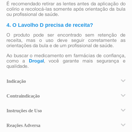
É recomendado retirar as lentes antes da aplicação do
colírio e recolocá-las somente após orientação da bula
ou profissional de saúde.
4. O Lavolho D precisa de receita?
O produto pode ser encontrado sem retenção de
receita, mas o uso deve seguir corretamente as
orientações da bula e de um profissional de saúde.
Ao buscar o medicamento em farmácias de confiança,
como a
Drogal
, você garante mais segurança e
qualidade.
Indicação
Lavolho D é destinado ao tratamento das irritações nos
Contraindicação
olhos causadas por poeira, vento, calor, fumaça, gases
irritantes, luz e corpos estranhos.
Não deve ser utilizado:
Instruções de Uso
- por pacientes com alergia ou intolerância aos
componentes da fórmula;
Utilizar 1 ou 2 gotas sobre o olho afetado, até 4 vezes
- em casos de glaucoma de ângulo estreito (aumento
Reações Adversa
ao dia.
da pressão dentro do olho);
Modo de usar